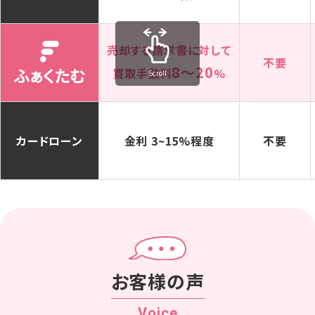
売却する請求書に対して
不要
8〜20
買取手数料
%
Scroll
カードローン
金利 3~15%程度
不要
お客様の声
Voice