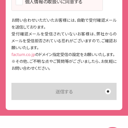
個人情報の取扱いに同意する
2.個人情報の利用および共同利用
お問い合わせいただいたお客様には、自動で受付確認メール
当社がお預かりした個人情報は、個人情報を頂いた方
を送信しております。
に承諾を得た範囲内で、また収集目的に沿った範囲内
受付確認メールを受信されていないお客様は、弊社からの
で利用致します。利用目的については、以下の「利用目
メールを受信拒否されている恐れがございますので、ご確認お
願いいたします。
的の範囲」の内、当社の正当な事業の範囲内でその目
factum.co.jp
のドメイン指定受信の設定をお願いいたします。
的の達成に必要な事項を利用目的と致します。
※その他、ご不明な点やご質問等がございましたら、お気軽に
お問い合わせください。
⚫︎利用目的の範囲について
業務上のご連絡をする場合
当社が取り扱う商品及びサービスに関するご案内
をする場合
お客様からのお問い合せまたはご依頼等への対応
をさせて頂く場合
その他、お客様に事前にお知らせし、ご同意を頂いた