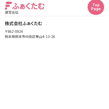
目的の場合
Top
Page
運営会社
⚫︎利用目的の範囲について
上記以外の目的で、お客様の個人情報を利用する必要
株式会社ふぁくたむ
が生じた場合には、法令により許される場合を除き、そ
〒862-0924
の利用について、お客様の同意を頂くものとします。
熊本県熊本市中央区帯山4-13-26
3.個人情報の第三者提供
当社は、お客様の同意なしに第三者へお客様の個人情
報の提供は行いません。但し個人情報に適用される法
律その他の規範により、当社が従うべき法令上の義務
等の特別な事情がある場合は、この限りではありませ
ん。
4.個人情報の開示・修正等の手続