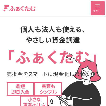
メニュー
個人も法人も使える、
やさしい資金調達
「ふぁくたむ」
売掛金を
スマートに現金化しませんか？
最短
書類も
即日入金
シンプル
小さな
事業の味方