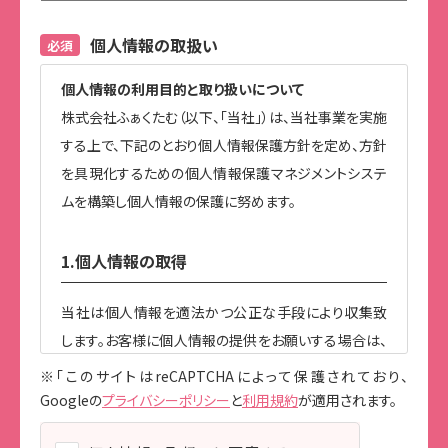
個人情報の取扱い
必須
個人情報の利用目的と取り扱いについて
株式会社ふぁくたむ（以下、「当社」）は、当社事業を実施
する上で、下記のとおり個人情報保護方針を定め、方針
を具現化するための個人情報保護マネジメントシステ
ムを構築し個人情報の保護に努めます。
1.個人情報の取得
当社は個人情報を適法かつ公正な手段により収集致
します。お客様に個人情報の提供をお願いする場合は、
事前に収集の目的、利用の内容を開示した上で、当社の
※「このサイトはreCAPTCHAによって保護されており、
正当な事業の範囲内で、その目的の達成に必要な限度
Googleの
プライバシーポリシー
と
利用規約
が適用されます。
において、個人情報を収集致します。