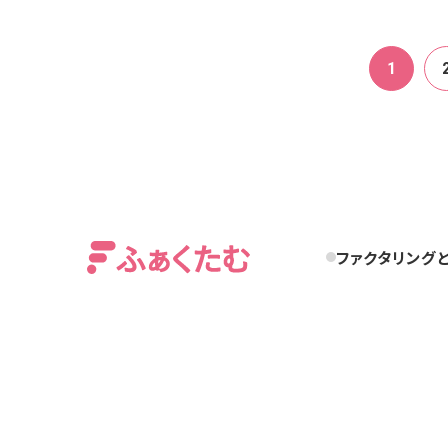
投
1
稿
の
ペー
ジ
ファクタリング
送
り