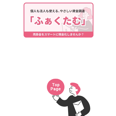
Top
Page