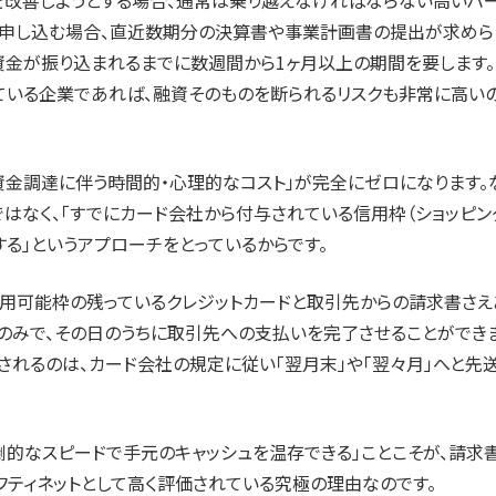
を改善しようとする場合、通常は乗り越えなければならない高いハ
資を申し込む場合、直近数期分の決算書や事業計画書の提出が求めら
資金が振り込まれるまでに数週間から1ヶ月以上の期間を要します。
ている企業であれば、融資そのものを断られるリスクも非常に高い
資金調達に伴う時間的・心理的なコスト」が完全にゼロになります。
ではなく、「すでにカード会社から付与されている信用枠（ショッピン
する」というアプローチをとっているからです。
利用可能枠の残っているクレジットカードと取引先からの請求書さえ
作のみで、その日のうちに取引先への支払いを完了させることができ
されるのは、カード会社の規定に従い「翌月末」や「翌々月」へと先
圧倒的なスピードで手元のキャッシュを温存できる」ことこそが、請求
ティネットとして高く評価されている究極の理由なのです。