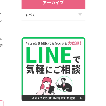
アーカイブ
レ
し
本
き