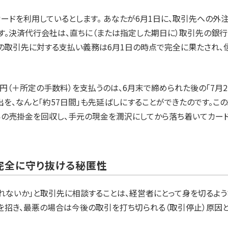
カードを利用しているとします。 あなたが6月1日に、取引先への外
す。決済代行会社は、直ちに（または指定した期日に）取引先の銀
たの取引先に対する支払い義務は6月1日の時点で完全に果たされ、
円（＋所定の手数料）を支払うのは、6月末で締められた後の「7月2
出を、なんと「約57日間」も先延ばしにすることができたのです。こ
らの売掛金を回収し、手元の現金を潤沢にしてから落ち着いてカー
を完全に守り抜ける秘匿性
れないか」と取引先に相談することは、経営者にとって身を切るよう
を招き、最悪の場合は今後の取引を打ち切られる（取引停止）原因