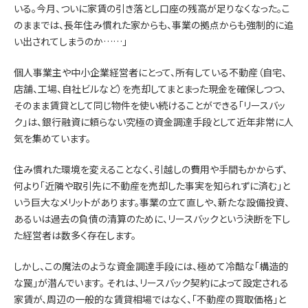
いる。今月、ついに家賃の引き落とし口座の残高が足りなくなった。こ
のままでは、長年住み慣れた家からも、事業の拠点からも強制的に追
い出されてしまうのか……」
個人事業主や中小企業経営者にとって、所有している不動産（自宅、
店舗、工場、自社ビルなど）を売却してまとまった現金を確保しつつ、
そのまま賃貸として同じ物件を使い続けることができる「リースバッ
ク」は、銀行融資に頼らない究極の資金調達手段として近年非常に人
気を集めています。
住み慣れた環境を変えることなく、引越しの費用や手間もかからず、
何より「近隣や取引先に不動産を売却した事実を知られずに済む」と
いう巨大なメリットがあります。事業の立て直しや、新たな設備投資、
あるいは過去の負債の清算のために、リースバックという決断を下し
た経営者は数多く存在します。
しかし、この魔法のような資金調達手段には、極めて冷酷な「構造的
な罠」が潜んでいます。 それは、リースバック契約によって設定される
家賃が、周辺の一般的な賃貸相場ではなく、「不動産の買取価格」と