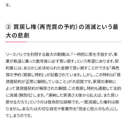
す。
② 買戻し権（再売買の予約）の消滅という最
大の悲劇
リースバックを利用する最大の動機は、「一時的に家を手放すが、事
業が軌道に乗った数年後に必ず買い戻す」という希望にあります。契
約書には、あらかじめ決められた金額で買い戻すことができる「再売
買の予約（買戻し特約）」が記載されています。 しかし、この特約は「賃
貸借契約が正常に継続していること」が大前提です。家賃の滞納に
よって賃貸借契約が解除された瞬間、この買戻し特約も連動して法的
に消滅（無効化）します。 「滞納した家賃さえ後から払えば、また買い
戻せるだろう」というのは致命的な誤解です。一度消滅した権利は戻
りません。あなたは大切な自宅や事業所を「完全に他人のもの」にし
てしまうのです。