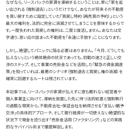
なぜなら、リースバックの家賃を滞納するということは、単に「家を追
い出される（強制退去）」というだけでなく、あなたが将来その不動産
を買い戻すために設定していた『買戻し特約（再売買の予約）』という
最大の権利を、法的に完全に消滅させてしまうことを意味するからで
す。一度失われた買戻しの権利は、二度と復活しません。あなたは文
字通り、思い出の詰まった不動産を「永遠に手放す」ことになります。
しかし、絶望してパニックに陥る必要はありません。 「今月、どうしても
払えない」という絶体絶命の状況であっても、初動の速さと正しい交
渉のステップ、そして事業の売掛金などを活用した「緊急の資金調達
策」を知っていれば、最悪のシナリオ（強制退去と買戻し権の消滅）を
確実に回避するルートは残されています。
本記事では、リースバックの家賃が払えずに夜も眠れない経営者や
個人事業主に向けて、滞納を放置した先に待つ法的処置と強制執行
の過酷な現実から、不動産会社・保証会社を納得させる「支払い猶予
交渉」の具体的アプローチ、そして銀行融資が一切使えない絶望的な
状況下で現金を捻り出す「売掛金活用（ファクタリング）」などの実践
的なサバイバル術まで徹底解説します。