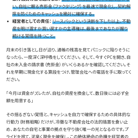
い。自社に眠る売掛金（ファクタリング）を最速で現金化し、契約解
除を防ぐためのキャッシュを絶対に確保する。
経営者としての責任：
リースバックという決断を下した以上、不動
産を明け渡すか買い戻すかの主導権は、最後まであなたが握り
続ける覚悟を持つこと。
月末の引き落とし日が迫り、通帳の残高を見てパニックに陥りそうに
なったら、一度深く深呼吸をしてください。 そして、今すぐPCを開き、自
社の未入金の請求書（売掛金）がいくらあるかを確認してください。そ
れを早期に現金化する算段をつけ、管理会社への電話を手に取ってく
ださい。
「今月は資金がズレたが、自社の資産を換金して、数日後には必ず全
額を用意する」
その揺るぎない覚悟と、キャッシュを自力で確保するための具体的な
行動力（財務戦略）だけが、冷徹な不動産会社の法的措置を食い止
め、あなたの自宅と事業の拠点を守り抜く唯一の光となるのです。プ
ライドを捨て、泥臭く現金を確保し、この絶体絶命の危機を経営者の