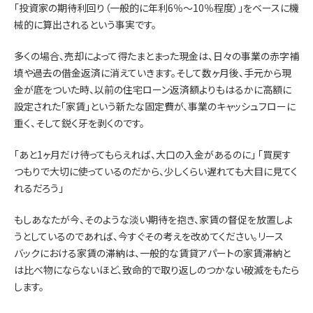
「投資家の期待利回り（一般的に年利6％〜10％程度）」をベースに機
械的に算出されるという事実です。
多くの場合、売却によって得たまとまった現金は、日々の事業の赤字補
填や過去の借金返済に消えていきます。そして数ヶ月後、手元から現
金が底をついた時、以前の住宅ローン返済額よりもはるかに高額に
設定された「家賃」という新たな固定費が、事業のキャッシュフローに
重く、そして鋭く牙を剥くのです。
「あと1ヶ月だけ待ってもらえれば、大口の入金があるのに」 「買戻す
つもりで大切に使っているのだから、少しくらい遅れても大目に見てく
れるだろう」
もしあなたが今、そのような淡い期待を抱き、家賃の督促を放置しよ
うとしているのであれば、今すぐその考えを改めてください。リース
バックにおける家賃の滞納は、一般的な賃貸アパートの家賃滞納と
は比べ物にならないほど、致命的で取り返しのつかない破滅をもたら
します。