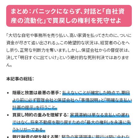
まとめ：パニックにならず、対話と「自社資
産の流動化」で買戻しの権利を死守せよ
「大切な自宅や事務所を売り払い、高い家賃を払ってきたのに、ついに
資金が尽きて追い出される」。この絶望的な状況は、経営者の心をへ
し折り、正常な判断力を奪います。しかし、保証会社からの督促状は、
決して「明日すぐに出ていけ」という絶対的な死刑判決ではありませ
ん。
本記事の総括：
隠蔽と放置は最悪の悪手：
払えないことが確定した時点で、期日
より前に必ず管理会社と保証会社へ「事情説明」と「明確な支払い
計画の提示」を行うこと。
買戻し特約の重みを理解する：
家賃滞納は単なる支払いの遅れ
ではなく、将来不動産を取り戻すための「最大の権利」を永遠に失
うトリガーである。
銀行融資の壁を越える策：
緊急の家賃調達に銀行は間に合わな