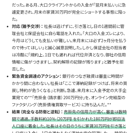
だった。ある月、大口クライアントからの入金が「翌月末払い」に急
遽変更され、月末の家賃30万円が完全にショートする事態に陥っ
た。
対応（猶予交渉）：
社長は逃げずに、引き落とし日の1週間前に管
理会社と保証会社に自ら電話を入れた。「大口の入金ズレにより、
今月はどうしても支払いが難しい。来月末には必ず2ヶ月分を払う
ので待ってほしい」と誠心誠意説明した。しかし保証会社の担当者
は冷酷に「規約上、1日でも遅れれば代位弁済となり、御社の信用
情報に傷がつきますし、契約解除の記録が残ります」と猶予を拒
否した。
緊急資金調達のアクション：
銀行のつなぎ融資は審査に時間が
かかり間に合わない。社長は「ここで滞納記録がつけば、将来の買
戻し特約が危うくなる」と判断。急遽、来月末に入金予定の大手企
業宛ての**「売掛金（請求書）200万円分」を、オンライン完結型の
ファクタリング（売掛債権買取サービス）に持ち込んだ。**
結果（完全なる防衛と逆転）：
売掛先の信用力が高く、審査は数時
間で通過。手数料約10％（20万円）を引かれた180万円が即日法
人口座に着金した。社長はその日のうちに家賃30万円を引き落と
し口座に入金し、1日の遅れもなく滞納を完全回避した。 一時的な