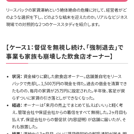
リースバックの家賃滞納という絶体絶命の危機に対して、経営者がど
のような選択を下し、どのような結末を迎えたのか。リアルなビジネス
現場での対照的な2つのケーススタディを紹介します。
【ケース1：督促を無視し続け、「強制退去」で
事業も家族も崩壊した飲食店オーナー】
状況：
資金繰りに窮した飲食店オーナー。店舗兼自宅をリース
バックで売却し、1,500万円の現金を得た。過去の借金を清算でき
たものの、毎月の家賃が25万円に設定された。半年後、客足が戻
らずついに家賃の引き落としができなくなった。
経過：
オーナーは「来月の売上でまとめて払えばいい」と軽く考
え、管理会社や保証会社からの着信をすべて無視した。2ヶ月目も
払えず、保証会社からの督促状（内容証明）が店舗に届いたが、そ
れも放置した。
結果：
滞納から3ヶ月目、ついに賃貸借契約の解除通知が届き、明