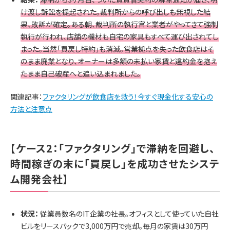
け渡し訴訟を提起された。裁判所からの呼び出しも無視した結
果、敗訴が確定。ある朝、裁判所の執行官と業者がやってきて強制
執行が行われ、店舗の機材も自宅の家具もすべて運び出されてし
まった。当然「買戻し特約」も消滅。営業拠点を失った飲食店はそ
のまま廃業となり、オーナーは多額の未払い家賃と違約金を抱え
たまま自己破産へと追い込まれました。
関連記事：
ファクタリングが飲食店を救う！今すぐ現金化する安心の
方法と注意点
【ケース2：「ファクタリング」で滞納を回避し、
時間稼ぎの末に「買戻し」を成功させたシステ
ム開発会社】
状況：
従業員数名のIT企業の社長。オフィスとして使っていた自社
ビルをリースバックで3,000万円で売却。毎月の家賃は30万円