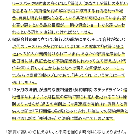
リースバック契約書の多くには、「賃借人（あなた）が賃料の支払い
を怠るなど、賃貸借契約の解除事由に該当する行為を行った場
合、買戻し特約は無効となる」という条項が明記されています。家
を買い戻すという最終目標が、一瞬の資金ショートで永遠に失わ
れるという恐怖を直視しなければなりません。
保証会社の取り立ては、銀行より遥かに早く、そして容赦がない：
現代のリースバック契約では、ほぼ100％の確率で「家賃保証会
社」への加入が義務付けられています。あなたが家賃を滞納した
数日後には、保証会社が不動産業者に代わって立て替え払い（代
位弁済）を行い、そこからあなたへの苛烈な督促がスタートしま
す。彼らは家賃回収のプロであり、「待ってくれ」という甘えは一切
通用しません。
「3ヶ月の滞納」が法的な強制退去（契約解除）のデッドライン：
借
地借家法により、1ヶ月程度の滞納で直ちに追い出されることは原
則ありませんが、過去の判例上「3ヶ月連続の滞納」は、賃貸人と賃
借人の間の『信頼関係の破壊』とみなされ、無催告での契約解除と
明け渡し訴訟（強制退去）が法的に認められてしまいます。
「家賃が高いから払えない」と不満を漏らす時間は1秒もありません。