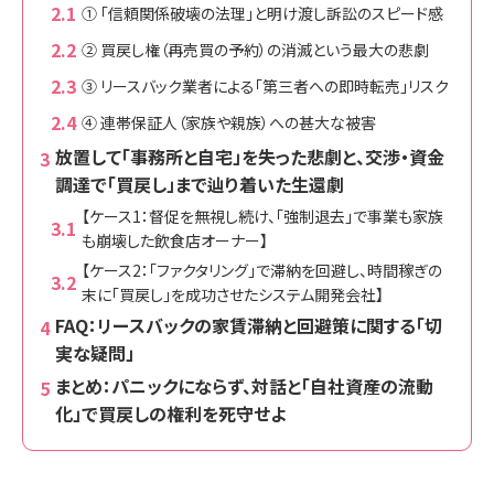
① 「信頼関係破壊の法理」と明け渡し訴訟のスピード感
② 買戻し権（再売買の予約）の消滅という最大の悲劇
③ リースバック業者による「第三者への即時転売」リスク
④ 連帯保証人（家族や親族）への甚大な被害
放置して「事務所と自宅」を失った悲劇と、交渉・資金
調達で「買戻し」まで辿り着いた生還劇
【ケース1：督促を無視し続け、「強制退去」で事業も家族
も崩壊した飲食店オーナー】
【ケース2：「ファクタリング」で滞納を回避し、時間稼ぎの
末に「買戻し」を成功させたシステム開発会社】
FAQ：リースバックの家賃滞納と回避策に関する「切
実な疑問」
まとめ：パニックにならず、対話と「自社資産の流動
化」で買戻しの権利を死守せよ