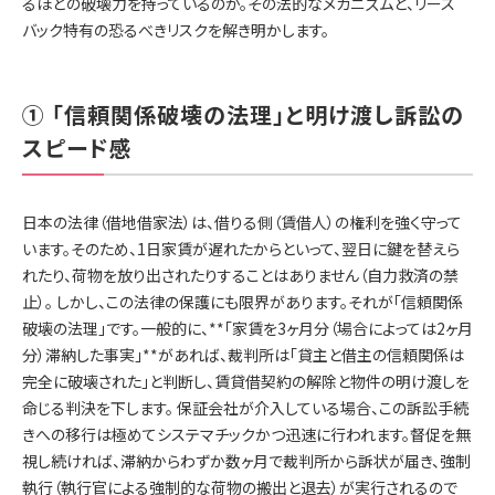
るほどの破壊力を持っているのか。その法的なメカニズムと、リース
バック特有の恐るべきリスクを解き明かします。
① 「信頼関係破壊の法理」と明け渡し訴訟の
スピード感
日本の法律（借地借家法）は、借りる側（賃借人）の権利を強く守って
います。そのため、1日家賃が遅れたからといって、翌日に鍵を替えら
れたり、荷物を放り出されたりすることはありません（自力救済の禁
止）。 しかし、この法律の保護にも限界があります。それが「信頼関係
破壊の法理」です。一般的に、**「家賃を3ヶ月分（場合によっては2ヶ月
分）滞納した事実」**があれば、裁判所は「貸主と借主の信頼関係は
完全に破壊された」と判断し、賃貸借契約の解除と物件の明け渡しを
命じる判決を下します。 保証会社が介入している場合、この訴訟手続
きへの移行は極めてシステマチックかつ迅速に行われます。督促を無
視し続ければ、滞納からわずか数ヶ月で裁判所から訴状が届き、強制
執行（執行官による強制的な荷物の搬出と退去）が実行されるので