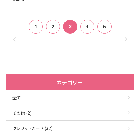
投
1
2
3
4
5
稿
の
ペー
ジ
カテゴリー
送
全て
り
その他 (2)
クレジットカード (32)