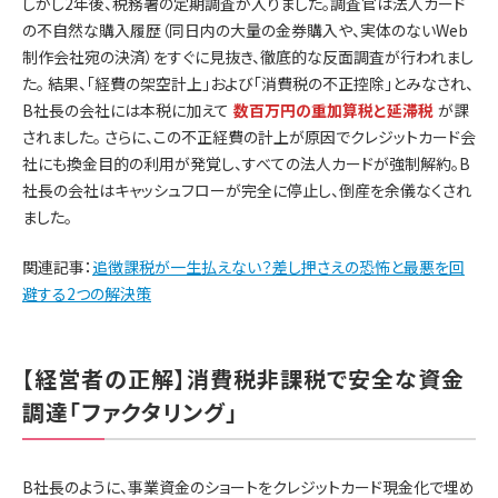
しかし2年後、税務署の定期調査が入りました。調査官は法人カード
の不自然な購入履歴（同日内の大量の金券購入や、実体のないWeb
制作会社宛の決済）をすぐに見抜き、徹底的な反面調査が行われまし
た。 結果、「経費の架空計上」および「消費税の不正控除」とみなされ、
B社長の会社には本税に加えて
数百万円の重加算税と延滞税
が課
されました。 さらに、この不正経費の計上が原因でクレジットカード会
社にも換金目的の利用が発覚し、すべての法人カードが強制解約。B
社長の会社はキャッシュフローが完全に停止し、倒産を余儀なくされ
ました。
関連記事：
追徴課税が一生払えない？差し押さえの恐怖と最悪を回
避する2つの解決策
【経営者の正解】消費税非課税で安全な資金
調達「ファクタリング」
B社長のように、事業資金のショートをクレジットカード現金化で埋め