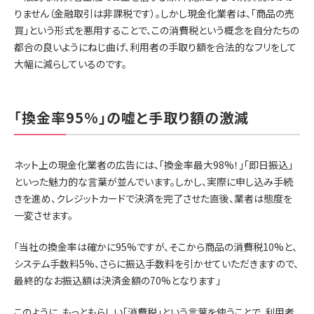
りません（金融取引は非課税です）。しかし現金化業者は、「商品の売
買」という形式を悪用することで、この消費税という概念を自分たちの
都合の良いようにねじ曲げ、利用者の手取り額を合法的なフリをして
大幅に減らしているのです。
「換金率95%」の嘘と手取り額の激減
ネット上の現金化業者の広告には、「換金率最大98%！」「即日振込」
といった魅力的な言葉が並んでいます。しかし、実際に申し込み手続
きを進め、クレジットカードで決済を完了させた直後、業者は態度を
一変させます。
「当社の換金率は確かに95%ですが、そこから商品の消費税10%と、
システム手数料5%、さらに振込手数料を引かせていただきますので、
最終的なお振込額は決済金額の70%となります」
このように、もっともらしい「消費税」という言葉を使うことで、利用者