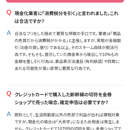
現金化業者に「消費税分を引く」と言われました。これ
は合法ですか？
合法なフリをした極めて悪質な搾取の手口です。 業者は「商品
の売買だから消費税がかかる」と主張しますが、実態が金融取
引（お金の貸し借り）である以上、そのスキーム自体が脱法行
為です。そもそも、提示していた換金率から後出しで10%もの
金額を差し引く行為は、景品表示法違反（有利誤認）や詐欺に
あたる可能性が高い非常に悪質な行為です。
クレジットカードで購入した新幹線の切符を金券
ショップで売った場合、確定申告は必要ですか？
原則として、生活用動産以外の売却で利益が出れば課税対象
ですが、現金化の場合は「大赤字」になるため税金は発生しま
せん。 クレジットカードで10万円の切符を買い、金券ショップで