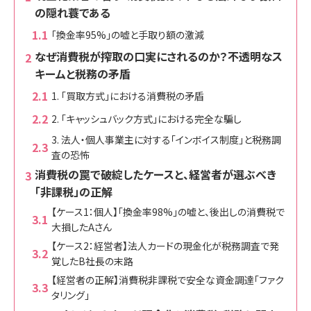
の隠れ蓑である
「換金率95%」の嘘と手取り額の激減
なぜ消費税が搾取の口実にされるのか？不透明なス
キームと税務の矛盾
1. 「買取方式」における消費税の矛盾
2. 「キャッシュバック方式」における完全な騙し
3. 法人・個人事業主に対する「インボイス制度」と税務調
査の恐怖
消費税の罠で破綻したケースと、経営者が選ぶべき
「非課税」の正解
【ケース1：個人】「換金率98%」の嘘と、後出しの消費税で
大損したAさん
【ケース2：経営者】法人カードの現金化が税務調査で発
覚したB社長の末路
【経営者の正解】消費税非課税で安全な資金調達「ファク
タリング」