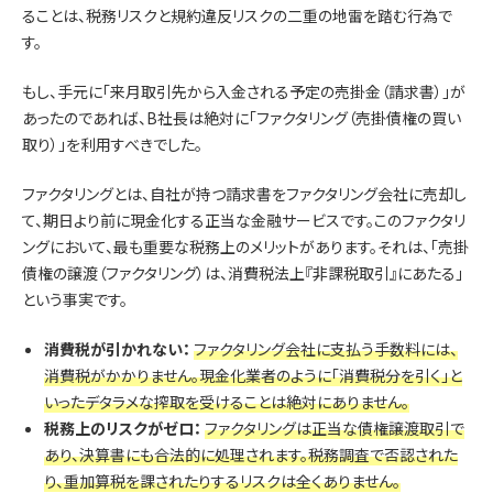
ることは、税務リスクと規約違反リスクの二重の地雷を踏む行為で
す。
もし、手元に「来月取引先から入金される予定の売掛金（請求書）」が
あったのであれば、B社長は絶対に「ファクタリング（売掛債権の買い
取り）」を利用すべきでした。
ファクタリングとは、自社が持つ請求書をファクタリング会社に売却し
て、期日より前に現金化する正当な金融サービスです。このファクタリ
ングにおいて、最も重要な税務上のメリットがあります。それは、「売掛
債権の譲渡（ファクタリング）は、消費税法上『非課税取引』にあたる」
という事実です。
消費税が引かれない：
ファクタリング会社に支払う手数料には、
消費税がかかりません。現金化業者のように「消費税分を引く」と
いったデタラメな搾取を受けることは絶対にありません。
税務上のリスクがゼロ：
ファクタリングは正当な債権譲渡取引で
あり、決算書にも合法的に処理されます。税務調査で否認された
り、重加算税を課されたりするリスクは全くありません。