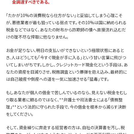
金調達すべきである。
「たかが10%の消費税なら仕方がない」と妥協してしまう心理こそ
が、悪徳業者が最も狙っている弱点です。その10%は国に納められる
税金などではなく、あなたの財布から詐欺師の懐へ直接流れ込むだ
けの理不尽な搾取に他なりません。
お金が足りない、明日の支払いができないという極限状態にあると
き、人はどうしても「今すぐ現金が手に入る」という甘い言葉に飛びつ
いてしまいがちです。しかし、クレジットカード現金化という手段は、あ
なたの資産を目減りさせ、税務調査という爆弾を抱え込み、最終的に
は自己破産や倒産への道を一気に加速させる「猛毒」です。
もしあなたが個人の借金で苦しんでいるのなら、見えない税金をむし
り取る業者に頼るのではなく、**弁護士や司法書士による「債務整
理」**という法的に守られた手段で、今の借金を根本から減らす決断
をしてください。
そして、資金繰りに奔走する経営者の方は、自社の決算書を汚し、税