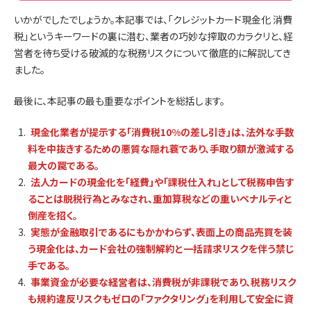
いかがでしたでしょうか。本記事では、「クレジットカード現金化 消費
税」というキーワードの裏に潜む、業者の巧妙な搾取のカラクリと、経
営者を待ち受ける破滅的な税務リスクについて徹底的に解説してき
ました。
最後に、本記事の最も重要なポイントを総括します。
現金化業者が提示する「消費税10%の差し引き」は、法外な手数
料を中抜きするための悪質な隠れ蓑であり、手取り額が激減する
最大の罠である。
法人カードの現金化を「経費」や「課税仕入れ」として税務申告す
ることは脱税行為とみなされ、重加算税などの重いペナルティと
倒産を招く。
実態が金融取引であるにもかかわらず、表面上の商品売買を装
う現金化は、カード会社の強制解約と一括請求リスクを伴う禁じ
手である。
事業資金が必要な経営者は、消費税が非課税であり、税務リスク
も規約違反リスクもゼロの「ファクタリング」を利用して安全に資