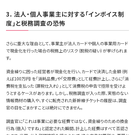
3. 法人・個人事業主に対する「インボイス制
度」と税務調査の恐怖
さらに重大な理由として、事業主が法人カードや個人の事業用カード
で現金化を行った場合の税務上のリスク（脱税の疑い）が挙げられま
す。
資金繰りに困った経営者が現金化を行い、カードで決済した金額（例
えば100万円）を「消耗品費」や「交際費」として経費計上し、さらに「消
費税を支払った（課税仕入れ）」として消費税の申告で控除を受けよ
うとするケースがあります。 しかし、税務調査が入った際、実態のない
情報商材の購入や、すぐに転売された新幹線チケットの履歴は、調査
官の目をごまかすことは絶対にできません。
調査官に「これは事業に必要な経費ではなく、資金繰りのための換金
行為（借入）ですね」と認定された瞬間、計上した経費はすべて否認さ