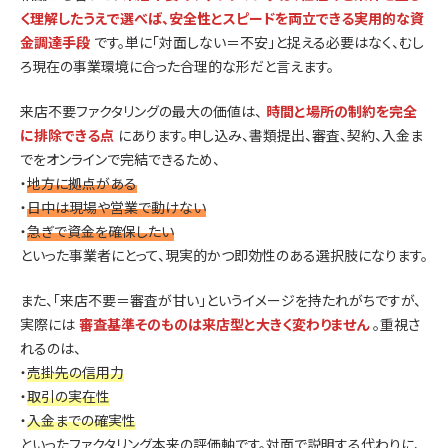
く理解したうえで選べば、安全性とスピードを両立できる実用的な資
金調達手段
です。単に「対面しない＝不安」と捉える必要はなく、むし
ろ現在の事業環境に合った合理的な形だと言えます。
来店不要ファクタリングの最大の価値は、
時間と場所の制約を完全
に排除できる点
にあります。申し込み、書類提出、審査、契約、入金ま
でをオンラインで完結できるため、
・
地方に拠点がある
・
日中は現場や営業で動けない
・
急ぎで資金を確保したい
といった事業者にとって、現実的かつ即効性のある選択肢になります。
また、「来店不要＝審査が甘い」というイメージを持たれがちですが、
実際には
審査基準そのものは来店型と大きく変わりません
。重視さ
れるのは、
・
売掛先の信用力
・
取引の実在性
・
入金までの確実性
といったファクタリング本来の評価軸です。対面で説明する代わりに、