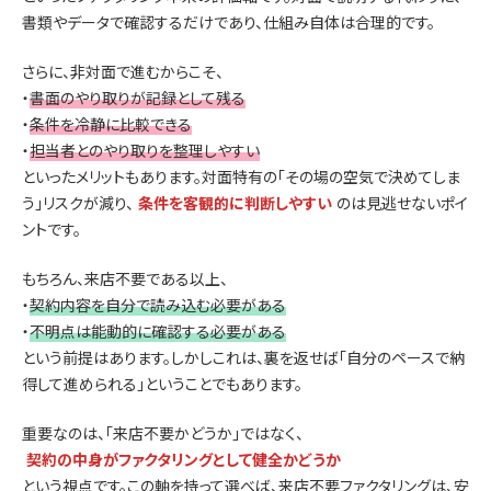
書類やデータで確認するだけであり、仕組み自体は合理的です。
さらに、非対面で進むからこそ、
・
書面のやり取りが記録として残る
・
条件を冷静に比較できる
・
担当者とのやり取りを整理しやすい
といったメリットもあります。対面特有の「その場の空気で決めてしま
う」リスクが減り、
条件を客観的に判断しやすい
のは見逃せないポイ
ントです。
もちろん、来店不要である以上、
・
契約内容を自分で読み込む必要がある
・
不明点は能動的に確認する必要がある
という前提はあります。しかしこれは、裏を返せば「自分のペースで納
得して進められる」ということでもあります。
重要なのは、「来店不要かどうか」ではなく、
契約の中身がファクタリングとして健全かどうか
という視点です。この軸を持って選べば、来店不要ファクタリングは、安