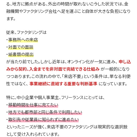
る、地方に拠点がある、外出の時間が取れない――こうした状況では、金
融機関やファクタリング会社へ足を運ぶこと自体が大きな負担になり
ます。
従来、ファクタリングは
・
事務所への来店
・
対面での面談
・
紙書類の提出
が当たり前でした。しかし近年は、オンライン化が一気に進み、
申し込
みから契約、入金までを非対面で完結できる仕組み
が一般的になり
つつあります。この流れの中で、「来店不要」という条件は、単なる利便
性ではなく、
事業継続に直結する重要な判断基準
になっています。
特に、中小企業や個人事業主、フリーランスにとっては、
・
移動時間を仕事に充てたい
・
地方でも都市部と同じ条件で利用したい
・
取引先や従業員に知られずに進めたい
といったニーズが強く、来店不要のファクタリングは現実的な選択肢
として受け入れられています。