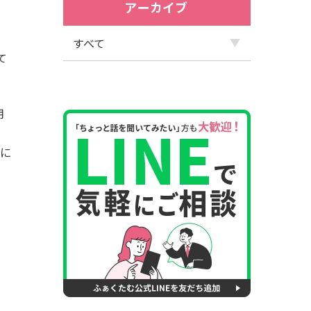
アーカイブ
て
用
考に