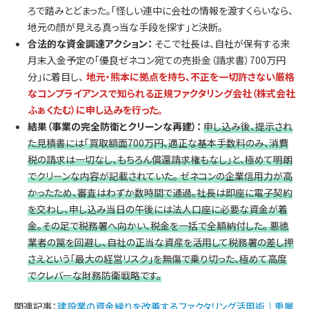
ろで踏みとどまった。「怪しい連中に会社の情報を渡すくらいなら、
地元の顔が見える真っ当な手段を探す」と決断。
合法的な資金調達アクション：
そこで社長は、自社が保有する来
月末入金予定の「優良ゼネコン宛ての売掛金（請求書）700万円
分」に着目し、
地元・熊本に拠点を持ち、不正を一切許さない厳格
なコンプライアンスで知られる正規ファクタリング会社（株式会社
ふぁくたむ）に申し込みを行った。
結果（事業の完全防衛とクリーンな再建）：
申し込み後、提示され
た見積書には「買取額面700万円、適正な基本手数料のみ、消費
税の請求は一切なし、もちろん償還請求権もなし」と、極めて明朗
でクリーンな内容が記載されていた。 ゼネコンの企業信用力が高
かったため、審査はわずか数時間で通過。社長は即座に電子契約
を交わし、申し込み当日の午後には法人口座に必要な資金が着
金。その足で税務署へ向かい、税金を一括で全額納付した。 悪徳
業者の罠を回避し、自社の正当な資産を活用して税務署の差し押
さえという「最大の経営リスク」を無傷で乗り切った、極めて高度
でクレバーな財務防衛戦略です。
関連記事：
建設業の資金繰りを改善するファクタリング活用術｜重層