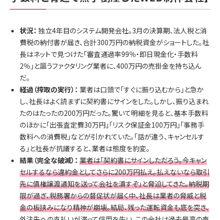
状況：
独立4年目のシステム開発会社。3月の決算期、法人税と消
費税の納付書が届き、合計300万円の納税資金がショートした。社
長はネットで見つけた「審査通過率99％・即日現金化・手数料
2％」と謳うファクタリング業者に、400万円の売掛金を持ち込ん
だ。
経過（搾取の実行）：
業者は口頭で「すぐに振り込むから」と急か
し、社長はよく読まずに契約書にサインをした。しかし、振り込まれ
たのはたったの200万円だった。驚いて明細を見ると、基本手数料
のほかに「出張査定費30万円」「リスク保証金100万円」「事務手
数料への消費税」などが引かれていた。「話が違う、キャンセルす
る」と社長が抗議すると、業者は態度を豹変。
結果（完全な破滅）：
業者は「契約書にサインしただろう。今キャン
セルするなら違約金としてさらに200万円払え。払えないなら取引
先に債権譲渡通知を送って会社を潰すぞ」と脅迫してきた。納税期
限が過ぎ、税務署からの督促状が届く中、社長は業者の脅威と税
金の板挟みになり精神が崩壊。結局、残った運転資金も底を突き、
外注先への支払いが滞って信用を失い、この会社は過去最高の売