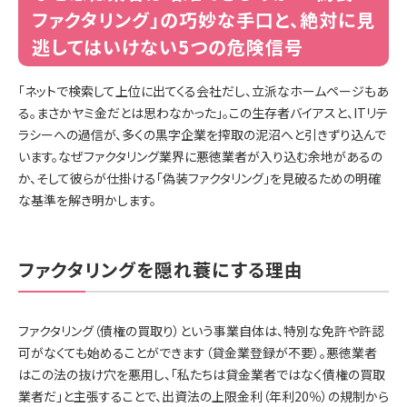
ファクタリング」の巧妙な手口と、絶対に見
逃してはいけない5つの危険信号
「ネットで検索して上位に出てくる会社だし、立派なホームページもあ
る。まさかヤミ金だとは思わなかった」。この生存者バイアスと、ITリテ
ラシーへの過信が、多くの黒字企業を搾取の泥沼へと引きずり込んで
います。なぜファクタリング業界に悪徳業者が入り込む余地があるの
か、そして彼らが仕掛ける「偽装ファクタリング」を見破るための明確
な基準を解き明かします。
ファクタリングを隠れ蓑にする理由
ファクタリング（債権の買取り）という事業自体は、特別な免許や許認
可がなくても始めることができます（貸金業登録が不要）。悪徳業者
はこの法の抜け穴を悪用し、「私たちは貸金業者ではなく債権の買取
業者だ」と主張することで、出資法の上限金利（年利20％）の規制から