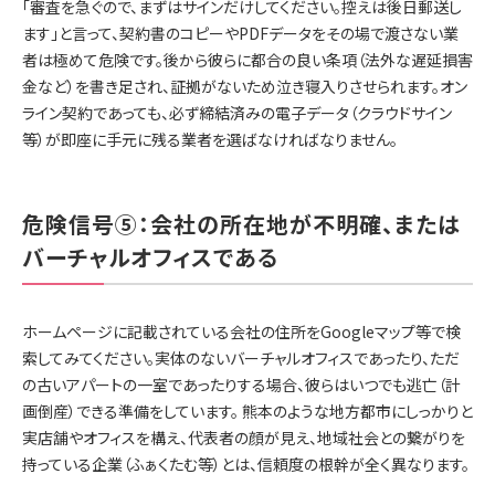
「審査を急ぐので、まずはサインだけしてください。控えは後日郵送し
ます」と言って、契約書のコピーやPDFデータをその場で渡さない業
者は極めて危険です。後から彼らに都合の良い条項（法外な遅延損害
金など）を書き足され、証拠がないため泣き寝入りさせられます。オン
ライン契約であっても、必ず締結済みの電子データ（クラウドサイン
等）が即座に手元に残る業者を選ばなければなりません。
危険信号⑤：会社の所在地が不明確、または
バーチャルオフィスである
ホームページに記載されている会社の住所をGoogleマップ等で検
索してみてください。実体のないバーチャルオフィスであったり、ただ
の古いアパートの一室であったりする場合、彼らはいつでも逃亡（計
画倒産）できる準備をしています。 熊本のような地方都市にしっかりと
実店舗やオフィスを構え、代表者の顔が見え、地域社会との繋がりを
持っている企業（ふぁくたむ等）とは、信頼度の根幹が全く異なります。