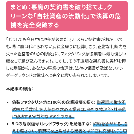
まとめ：悪魔の契約書を破り捨てよ。ク
リーンな「自社資産の流動化」で決算の危
機を完全突破する
「どうしても今日中に現金が必要だ。少しくらい契約書がおかしくて
も、背に腹は代えられない」。資金繰りに疲弊しきり、正常な判断力を
失った経営者の「心の隙間」に、ファクタリング悪徳業者は最も優しい
顔をして忍び込んできます。 しかし、その不透明な契約書に実印を押
した瞬間から、あなたの事業の命運は、法律の保護が及ばないアン
ダーグラウンドの領域へと完全に奪い去られてしまいます。
本記事の総括：
偽装ファクタリングは100％の企業崩壊を招く：
償還請求権や不
透明な手数料、個人保証を求める業者は、会社を物理的・社会的
に破壊する実質的なヤミ金である。
5つの危険信号（レッドフラッグ）を見逃すな：
契約を急がせる、控
えを渡さない、消費税を上乗せする業者とは即座に交渉を打ち切