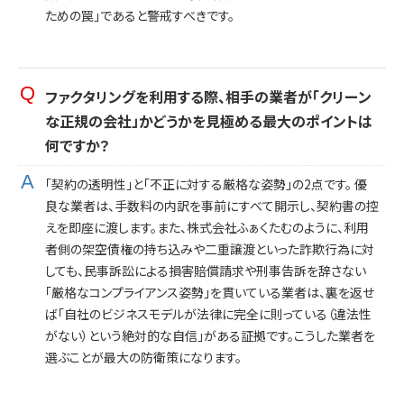
ための罠」であると警戒すべきです。
ファクタリングを利用する際、相手の業者が「クリーン
な正規の会社」かどうかを見極める最大のポイントは
何ですか？
「契約の透明性」と「不正に対する厳格な姿勢」の2点です。 優
良な業者は、手数料の内訳を事前にすべて開示し、契約書の控
えを即座に渡します。また、株式会社ふぁくたむのように、利用
者側の架空債権の持ち込みや二重譲渡といった詐欺行為に対
しても、民事訴訟による損害賠償請求や刑事告訴を辞さない
「厳格なコンプライアンス姿勢」を貫いている業者は、裏を返せ
ば「自社のビジネスモデルが法律に完全に則っている（違法性
がない）という絶対的な自信」がある証拠です。こうした業者を
選ぶことが最大の防衛策になります。