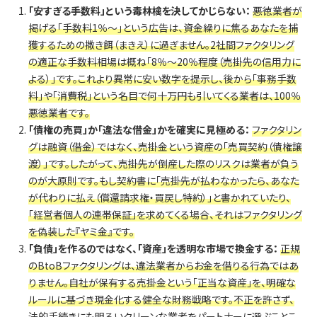
「安すぎる手数料」という毒林檎を決してかじらない：
悪徳業者が
掲げる「手数料1％〜」という広告は、資金繰りに焦るあなたを捕
獲するための撒き餌（まきえ）に過ぎません。2社間ファクタリング
の適正な手数料相場は概ね「8％〜20％程度（売掛先の信用力に
よる）」です。これより異常に安い数字を提示し、後から「事務手数
料」や「消費税」という名目で何十万円も引いてくる業者は、100％
悪徳業者です。
「債権の売買」か「違法な借金」かを確実に見極める：
ファクタリン
グは融資（借金）ではなく、売掛金という資産の「売買契約（債権譲
渡）」です。したがって、売掛先が倒産した際のリスクは業者が負う
のが大原則です。もし契約書に「売掛先が払わなかったら、あなた
が代わりに払え（償還請求権・買戻し特約）」と書かれていたり、
「経営者個人の連帯保証」を求めてくる場合、それはファクタリング
を偽装した『ヤミ金』です。
「負債」を作るのではなく、「資産」を透明な市場で換金する：
正規
のBtoBファクタリングは、違法業者からお金を借りる行為ではあ
りません。自社が保有する売掛金という「正当な資産」を、明確な
ルールに基づき現金化する健全な財務戦略です。不正を許さず、
法的手続きにも明るいクリーンな業者をパートナーに選ぶことこ