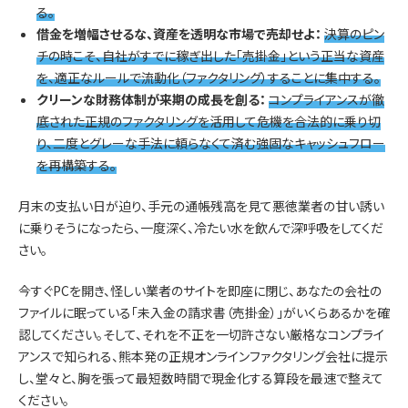
る。
借金を増幅させるな、資産を透明な市場で売却せよ：
決算のピン
チの時こそ、自社がすでに稼ぎ出した「売掛金」という正当な資産
を、適正なルールで流動化（ファクタリング）することに集中する。
クリーンな財務体制が来期の成長を創る：
コンプライアンスが徹
底された正規のファクタリングを活用して危機を合法的に乗り切
り、二度とグレーな手法に頼らなくて済む強固なキャッシュフロー
を再構築する。
月末の支払い日が迫り、手元の通帳残高を見て悪徳業者の甘い誘い
に乗りそうになったら、一度深く、冷たい水を飲んで深呼吸をしてくだ
さい。
今すぐPCを開き、怪しい業者のサイトを即座に閉じ、あなたの会社の
ファイルに眠っている「未入金の請求書（売掛金）」がいくらあるかを確
認してください。そして、それを不正を一切許さない厳格なコンプライ
アンスで知られる、熊本発の正規オンラインファクタリング会社に提示
し、堂々と、胸を張って最短数時間で現金化する算段を最速で整えて
ください。