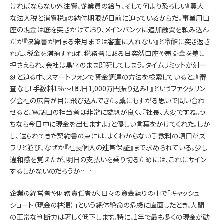
ければならない外注費、従業員の給与、そして何より恐ろしい『莫大
な法人税と消費税』の納付期限が目前に迫っているからだ。事業用口
座の現金は底を突きかけており、メインバンクに追加融資を頼み込ん
だが『決算書が固まる来月までは審査に入れない』と冷酷に突き返さ
れた。税金を滞納すれば、税務署にある日突然口座や売掛金を差し
押さえられ、会社は黒字のまま即死してしまう。タイムリミットが刻一
刻と迫る中、スマートフォンで資金調達の方法を検索していると、『審
査なし！手数料1％〜！即日1,000万円振り込み！』というファクタリン
グ会社の広告が目に飛び込んできた。藁にもすがる思いで問い合わ
せると、電話口の担当者は非常に愛想が良く、『社長、大変ですね。う
ちなら今日中に現金を出せますよ』と優しい言葉をかけてくれた。しか
し、送られてきた契約書の束には、よくわからない手数料の項目がズ
ラリと並び、なぜか『社長個人の連帯保証』まで求められている。少し
違和感を覚えたが、明日の支払いを乗り切るためには、これにサイン
するしかないのだろうか……」
企業の経営者や財務責任者が、日々の資金繰りの中で「キャッシュ
ショート（現金の枯渇）」という絶体絶命の危機に直面したとき、人間
の正常な判断力は著しく低下します。特に、1年で最も多くの現金が動