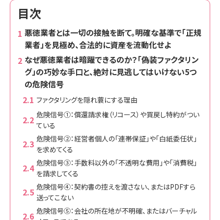
目次
悪徳業者とは一切の接触を断て。明確な基準で「正規
業者」を見極め、合法的に資産を流動化せよ
なぜ悪徳業者は暗躍できるのか？「偽装ファクタリン
グ」の巧妙な手口と、絶対に見逃してはいけない5つ
の危険信号
ファクタリングを隠れ蓑にする理由
危険信号①：償還請求権（リコース）や買戻し特約がつい
ている
危険信号②：経営者個人の「連帯保証」や「白紙委任状」
を求めてくる
危険信号③：手数料以外の「不透明な費用」や「消費税」
を請求してくる
危険信号④：契約書の控えを渡さない、またはPDFすら
送ってこない
危険信号⑤：会社の所在地が不明確、またはバーチャル