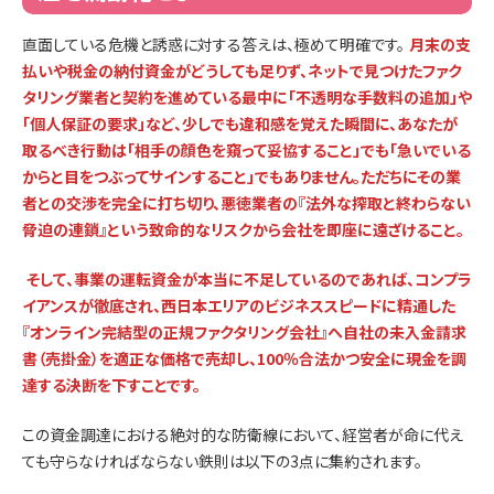
直面している危機と誘惑に対する答えは、極めて明確です。
月末の支
払いや税金の納付資金がどうしても足りず、ネットで見つけたファク
タリング業者と契約を進めている最中に「不透明な手数料の追加」や
「個人保証の要求」など、少しでも違和感を覚えた瞬間に、あなたが
取るべき行動は「相手の顔色を窺って妥協すること」でも「急いでいる
からと目をつぶってサインすること」でもありません。ただちにその業
者との交渉を完全に打ち切り、悪徳業者の『法外な搾取と終わらない
脅迫の連鎖』という致命的なリスクから会社を即座に遠ざけること。
そして、事業の運転資金が本当に不足しているのであれば、コンプラ
イアンスが徹底され、西日本エリアのビジネススピードに精通した
『オンライン完結型の正規ファクタリング会社』へ自社の未入金請求
書（売掛金）を適正な価格で売却し、100％合法かつ安全に現金を調
達する決断を下すことです。
この資金調達における絶対的な防衛線において、経営者が命に代え
ても守らなければならない鉄則は以下の3点に集約されます。