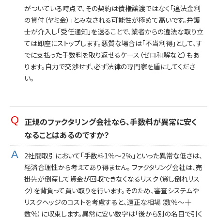
がついている時点で、その契約は債権譲渡ではなく「違法金利
の貸付（ヤミ金）」とみなされる可能性が極めて高いです。弁護
士が介入し「受任通知」を送ることで、業者からの違法な取り立
ては即座にストップします。悪質な場合は「不当利得」として、す
でに支払った手数料を取り返せるケース（ゼロ和解など）もあ
ります。自力で交渉せず、必ず法律の専門家を盾にしてくださ
い。
正規のファクタリング会社なら、手数料が異常に安く
なることはあるのですか？
2社間取引において「手数料1％〜2％」といった異常な低さは、
経済合理性から考えてあり得ません。 ファクタリング会社は、売
掛先が倒産して資金が回収できなくなるリスク（貸し倒れリス
ク）を背負って買い取りを行います。そのため、審査システムや
リスクヘッジのコストを考慮すると、適正な相場（数％〜十
数％）に収束します。異常に安い数字は「後から別の名目で引く