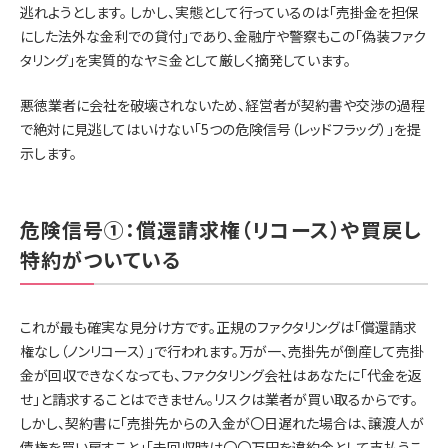
逃れようとします。 しかし、実態として行っているのは「売掛金を担保
にした法外な金利での貸付」であり、金融庁や警察もこの「偽装ファク
タリング」を実質的なヤミ金として厳しく摘発しています。
悪徳業者に会社を破壊されないため、経営者が契約書や交渉の過程
で絶対に見逃してはいけない「5つの危険信号（レッドフラッグ）」を提
示します。
危険信号①：償還請求権（リコース）や買戻し
特約がついている
これが最も確実な見分け方です。正規のファクタリングは「償還請求
権なし（ノンリコース）」で行われます。万が一、売掛先が倒産して売掛
金が回収できなくなっても、ファクタリング会社はあなたに「代金を返
せ」と請求することはできません。リスクは業者が買い取るからです。
しかし、契約書に「売掛先からの入金が〇日遅れた場合は、譲渡人が
債権を買い戻すこと」「未回収時は〇〇万円を違約金として支払うこ