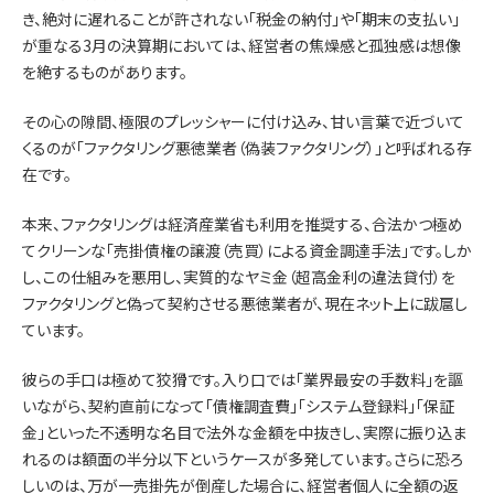
き、絶対に遅れることが許されない「税金の納付」や「期末の支払い」
が重なる3月の決算期においては、経営者の焦燥感と孤独感は想像
を絶するものがあります。
その心の隙間、極限のプレッシャーに付け込み、甘い言葉で近づいて
くるのが「ファクタリング悪徳業者（偽装ファクタリング）」と呼ばれる存
在です。
本来、ファクタリングは経済産業省も利用を推奨する、合法かつ極め
てクリーンな「売掛債権の譲渡（売買）による資金調達手法」です。しか
し、この仕組みを悪用し、実質的なヤミ金（超高金利の違法貸付）を
ファクタリングと偽って契約させる悪徳業者が、現在ネット上に跋扈し
ています。
彼らの手口は極めて狡猾です。入り口では「業界最安の手数料」を謳
いながら、契約直前になって「債権調査費」「システム登録料」「保証
金」といった不透明な名目で法外な金額を中抜きし、実際に振り込ま
れるのは額面の半分以下というケースが多発しています。さらに恐ろ
しいのは、万が一売掛先が倒産した場合に、経営者個人に全額の返