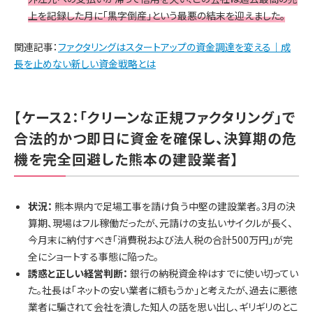
上を記録した月に「黒字倒産」という最悪の結末を迎えました。
関連記事：
ファクタリングはスタートアップの資金調達を変える｜成
長を止めない新しい資金戦略とは
【ケース2：「クリーンな正規ファクタリング」で
合法的かつ即日に資金を確保し、決算期の危
機を完全回避した熊本の建設業者】
状況：
熊本県内で足場工事を請け負う中堅の建設業者。3月の決
算期、現場はフル稼働だったが、元請けの支払いサイクルが長く、
今月末に納付すべき「消費税および法人税の合計500万円」が完
全にショートする事態に陥った。
誘惑と正しい経営判断：
銀行の納税資金枠はすでに使い切ってい
た。社長は「ネットの安い業者に頼もうか」と考えたが、過去に悪徳
業者に騙されて会社を潰した知人の話を思い出し、ギリギリのとこ