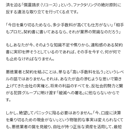
済を迫る「償還請求（リコース）」という、ファクタリングの絶対原則に
反する違法な取り立てを行ってくる点です。
「今日を乗り切るためなら、多少手数料が高くても仕方がない」 「相手
もプロだ。契約書に書いてあるなら、それが業界の常識なのだろう」
もしあなたが今、そのような知識不足や焦りから、違和感のある契約
書に実印を押そうとしているのであれば、その手を今すぐ、何が何で
も止めなければなりません。
悪徳業者と契約を結ぶことは、単なる「高い手数料を払う」というレベ
ルの話ではありません。それは、あなたが血の滲むような思いで築き
上げてきた会社の実権と、将来の利益のすべてを、反社会的勢力と繋
がる犯罪グループに明け渡す「破滅への署名」に他ならないからで
す。
しかし、絶望してパニックに陥る必要はありません。「今、口座に決算
を乗り切るための現金がない」という物理的な事実は変えられなくて
も、悪徳業者の罠を見破り、自社が持つ正当な資産を活用して、最短