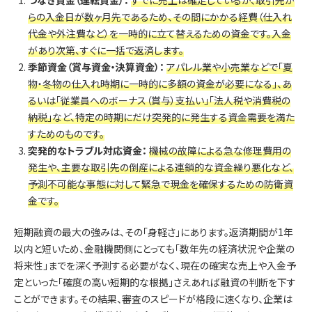
つなぎ資金（運転資金）：
すでに売上は確定しているが、取引先か
らの入金日が数ヶ月先であるため、その間にかかる経費（仕入れ
代金や外注費など）を一時的に立て替えるための資金です。入金
があり次第、すぐに一括で返済します。
季節資金（賞与資金・決算資金）：
アパレル業や小売業などで「夏
物・冬物の仕入れ時期に一時的に多額の資金が必要になる」、あ
るいは「従業員へのボーナス（賞与）支払い」「法人税や消費税の
納税」など、特定の時期にだけ突発的に発生する資金需要を満た
すためのものです。
突発的なトラブル対応資金：
機械の故障による急な修理費用の
発生や、主要な取引先の倒産による連鎖的な資金繰り悪化など、
予測不可能な事態に対して緊急で現金を確保するための防衛資
金です。
短期融資の最大の強みは、その「身軽さ」にあります。返済期間が1年
以内と短いため、金融機関側にとっても「数年先の経済状況や企業の
将来性」までを深く予測する必要がなく、現在の確実な売上や入金予
定といった「確度の高い短期的な根拠」さえあれば融資の判断を下す
ことができます。その結果、審査のスピードが格段に速くなり、企業は