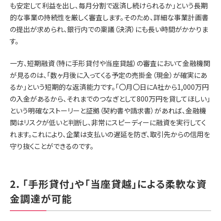
も安定して利益を出し、毎月分割で返済し続けられるか」という長期
的な事業の持続性を厳しく審査します。そのため、詳細な事業計画書
の提出が求められ、銀行内での稟議（決済）にも長い時間がかかりま
す。
一方、短期融資（特に手形貸付や当座貸越）の審査において金融機関
が見るのは、「数ヶ月後に入ってくる予定の売掛金（現金）が確実にあ
るか」という短期的な返済能力です。「〇月〇日にA社から1,000万円
の入金があるから、それまでのつなぎとして800万円を貸してほしい」
という明確なストーリーと証拠（契約書や請求書）があれば、金融機
関はリスクが低いと判断し、非常にスピーディーに融資を実行してく
れます。これにより、企業は支払いの遅延を防ぎ、取引先からの信用を
守り抜くことができるのです。
2. 「手形貸付」や「当座貸越」による柔軟な資
金調達が可能