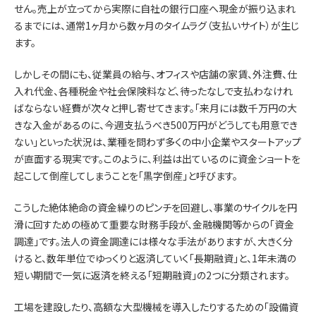
せん。売上が立ってから実際に自社の銀行口座へ現金が振り込まれ
るまでには、通常1ヶ月から数ヶ月のタイムラグ（支払いサイト）が生じ
ます。
しかしその間にも、従業員の給与、オフィスや店舗の家賃、外注費、仕
入れ代金、各種税金や社会保険料など、待ったなしで支払わなけれ
ばならない経費が次々と押し寄せてきます。「来月には数千万円の大
きな入金があるのに、今週支払うべき500万円がどうしても用意でき
ない」といった状況は、業種を問わず多くの中小企業やスタートアップ
が直面する現実です。このように、利益は出ているのに資金ショートを
起こして倒産してしまうことを「黒字倒産」と呼びます。
こうした絶体絶命の資金繰りのピンチを回避し、事業のサイクルを円
滑に回すための極めて重要な財務手段が、金融機関等からの「資金
調達」です。法人の資金調達には様々な手法がありますが、大きく分
けると、数年単位でゆっくりと返済していく「長期融資」と、1年未満の
短い期間で一気に返済を終える「短期融資」の2つに分類されます。
工場を建設したり、高額な大型機械を導入したりするための「設備資