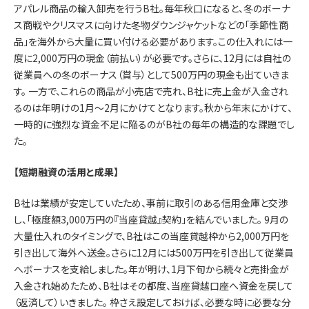
アパレル商品の輸入卸売を行うB社。毎年秋口になると、冬のボーナ
ス商戦やクリスマスに向けた冬物ダウンジャケットなどの「季節性商
品」を海外から大量に買い付ける必要があります。この仕入れには一
度に2,000万円の現金（前払い）が必要です。さらに、12月には自社の
従業員への冬のボーナス（賞与）として500万円の現金も出ていきま
す。 一方で、これらの商品が小売店で売れ、B社に売上金が入金され
るのは年明けの1月〜2月にかけてとなります。秋から年末にかけて、
一時的に強烈な資金不足に陥るのがB社の毎年の構造的な課題でし
た。
【短期融資の活用と成果】
B社は業績が安定していたため、事前に取引のある信用金庫と交渉
し、「極度額3,000万円の『当座貸越』契約」を結んでいました。 9月の
大量仕入れのタイミングで、B社はこの当座貸越枠から2,000万円を
引き出して海外へ送金。さらに12月には500万円を引き出して従業員
へボーナスを支給しました。年が明け、1月下旬から続々と売掛金が
入金され始めたため、B社はその都度、当座貸越口座へ資金を戻して
（返済して）いきました。 枠さえ設定しておけば、必要な時に必要な分