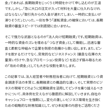
金」であれば、長期融資をじっくりと時間をかけて申し込むのが王道
です。しかし、「急に大口の注文が入って材料を大量に仕入れなけれ
ばならない」「取引先からの入金が遅れてしまい、一時的に支払いが
滞りそうだ」といった、一刻を争う「運転資金」の確保においては、長期
融資の審査スピードでは到底間に合いません。
そこで強力な武器となるのが「法人向け短期融資」です。短期融資は、
一時的な資金のズレを埋める「つなぎ資金」として機能し、迅速な審
査と柔軟な枠組みで企業を倒産の危機から救い出します。また、ピン
チを脱するだけでなく、突発的なビジネスチャンス（優良な在庫の大
量買い付けや、急なプロモーション投資など）を逃さず掴み取るため
の「攻めの資金」としても大きな役割を果たします。
この記事では、法人経営者や財務担当者に向けて、短期融資という資
金調達手法の本質と、長期融資との構造的な違い、そして実際のビジ
ネスの現場でどのように短期融資を活用してピンチを乗り越えるべき
かについて、具体例を交えながら徹底的に解説していきます。自社の
キャッシュフローを強靭にし、変化の激しいビジネス環境を生き抜く
ための戦略的な財務知識として、ぜひ本記事の内容をご活用くださ