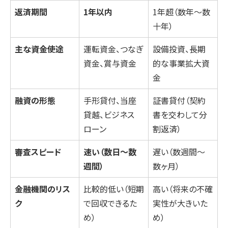
返済期間
1年以内
1年超（数年〜数
十年）
主な資金使途
運転資金、つなぎ
設備投資、長期
資金、賞与資金
的な事業拡大資
金
融資の形態
手形貸付、当座
証書貸付（契約
貸越、ビジネス
書を交わして分
ローン
割返済）
審査スピード
速い（数日〜数
遅い（数週間〜
週間）
数ヶ月）
金融機関のリス
比較的低い（短期
高い（将来の不確
ク
で回収できるた
実性が大きいた
め）
め）