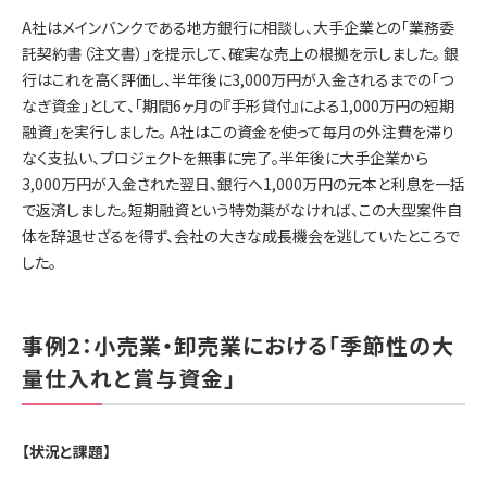
A社はメインバンクである地方銀行に相談し、大手企業との「業務委
託契約書（注文書）」を提示して、確実な売上の根拠を示しました。 銀
行はこれを高く評価し、半年後に3,000万円が入金されるまでの「つ
なぎ資金」として、「期間6ヶ月の『手形貸付』による1,000万円の短期
融資」を実行しました。 A社はこの資金を使って毎月の外注費を滞り
なく支払い、プロジェクトを無事に完了。半年後に大手企業から
3,000万円が入金された翌日、銀行へ1,000万円の元本と利息を一括
で返済しました。短期融資という特効薬がなければ、この大型案件自
体を辞退せざるを得ず、会社の大きな成長機会を逃していたところで
した。
事例2：小売業・卸売業における「季節性の大
量仕入れと賞与資金」
【状況と課題】