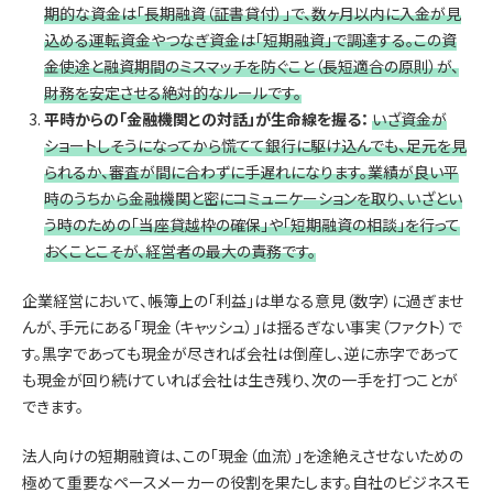
期的な資金は「長期融資（証書貸付）」で、数ヶ月以内に入金が見
込める運転資金やつなぎ資金は「短期融資」で調達する。この資
金使途と融資期間のミスマッチを防ぐこと（長短適合の原則）が、
財務を安定させる絶対的なルールです。
平時からの「金融機関との対話」が生命線を握る：
いざ資金が
ショートしそうになってから慌てて銀行に駆け込んでも、足元を見
られるか、審査が間に合わずに手遅れになります。業績が良い平
時のうちから金融機関と密にコミュニケーションを取り、いざとい
う時のための「当座貸越枠の確保」や「短期融資の相談」を行って
おくことこそが、経営者の最大の責務です。
企業経営において、帳簿上の「利益」は単なる意見（数字）に過ぎませ
んが、手元にある「現金（キャッシュ）」は揺るぎない事実（ファクト）で
す。黒字であっても現金が尽きれば会社は倒産し、逆に赤字であって
も現金が回り続けていれば会社は生き残り、次の一手を打つことが
できます。
法人向けの短期融資は、この「現金（血流）」を途絶えさせないための
極めて重要なペースメーカーの役割を果たします。自社のビジネスモ