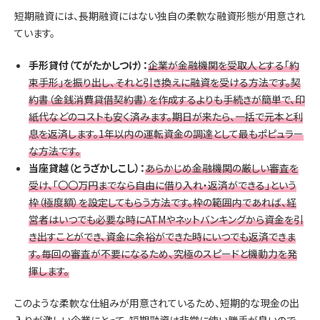
短期融資には、長期融資にはない独自の柔軟な融資形態が用意され
ています。
手形貸付（てがたかしつけ）：
企業が金融機関を受取人とする「約
束手形」を振り出し、それと引き換えに融資を受ける方法です。契
約書（金銭消費貸借契約書）を作成するよりも手続きが簡単で、印
紙代などのコストも安く済みます。期日が来たら、一括で元本と利
息を返済します。1年以内の運転資金の調達として最もポピュラー
な方法です。
当座貸越（とうざかしこし）：
あらかじめ金融機関の厳しい審査を
受け、「〇〇万円までなら自由に借り入れ・返済ができる」という
枠（極度額）を設定してもらう方法です。枠の範囲内であれば、経
営者はいつでも必要な時にATMやネットバンキングから資金を引
き出すことができ、資金に余裕ができた時にいつでも返済できま
す。毎回の審査が不要になるため、究極のスピードと機動力を発
揮します。
このような柔軟な仕組みが用意されているため、短期的な現金の出