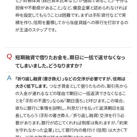
と」「財務体質（自己資本比率など）が強固であること」「十分な
担保や不動産があること」など、優良企業と認められなければ
枠を設定してもらうことは困難です。まずは手形貸付などで実
績を作り、信用を蓄積してから当座貸越への移行を打診するの
が王道のステップです。
短期融資で借りたお金を、期日に一括で返せなくなっ
てしまいました。どうなりますか？
「折り返し融資（書き換え）」などの交渉が必要ですが、信用は
大きく低下します。
つなぎ資金として借りたものの、取引先から
の入金が遅れるなどの理由で期日に一括返済できなくなるこ
とを「手形の不渡り」ならぬ「期日落ち」と呼びます。この場合、
直ちに銀行に事情を説明し、利息だけを払って返済期日を延
長してもらう（手形の書き換え／折り返し融資）交渉を行う必
要があります。銀行が応じてくれれば倒産は免れますが、「約束
を守れなかった企業」として銀行内の格付け（信用）は大きく下