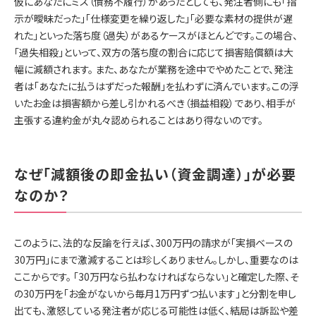
仮にあなたにミス（債務不履行）があったとしても、発注者側にも「指
示が曖昧だった」「仕様変更を繰り返した」「必要な素材の提供が遅
れた」といった落ち度（過失）があるケースがほとんどです。この場合、
「過失相殺」といって、双方の落ち度の割合に応じて損害賠償額は大
幅に減額されます。 また、あなたが業務を途中でやめたことで、発注
者は「あなたに払うはずだった報酬」を払わずに済んでいます。この浮
いたお金は損害額から差し引かれるべき（損益相殺）であり、相手が
主張する違約金が丸々認められることはあり得ないのです。
なぜ「減額後の即金払い（資金調達）」が必要
なのか？
このように、法的な反論を行えば、300万円の請求が「実損ベースの
30万円」にまで激減することは珍しくありません。しかし、重要なのは
ここからです。 「30万円なら払わなければならない」と確定した際、そ
の30万円を「お金がないから毎月1万円ずつ払います」と分割を申し
出ても、激怒している発注者が応じる可能性は低く、結局は訴訟や差