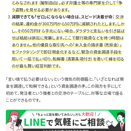
とみなされます（擬制自白）。必ず弁護士等の専門家を介して「争
う姿勢」を見せる必要があります。
減額できても「ゼロ」にならない場合は、スピード決着が命：
交渉
の結果、違約金が300万円から50万円に減額されたとします。しか
し、その50万円すら手元にない場合、ダラダラと支払いを引き延ば
せば結局は訴訟に発展します。ここで銀行融資などを待つ時間は
ありません。他の優良な取引先への「未入金の請求書（売掛金）」
をファクタリングで即日現金化するなど、緊急の資金調達手段を
用いて一括で払い切り、和解書（清算条項付き）を巻いて縁を切る
のが最も賢い経営判断です。
「言い値で払う必要はない」という強気の防御盾と、「いざとなれば現
金を調達して和解できる」という資金調達の矛。この両方を手にして
初めて、発注者という強者との交渉のテーブルに、対等な立場で座る
ことができるのです。