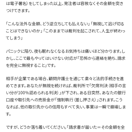
は電子署名）をしてしまった以上、発注者は容赦なくその金額を突き
つけてきます。
「こんな法外な金額、どう逆立ちしても払えない」 「無視して逃げ切る
ことはできないのか」 「このままでは裁判を起こされて、人生が終わっ
てしまう」
パニックに陥り、夜も眠れなくなるお気持ちは痛いほど分かります。し
かし、ここで最もやってはいけない対応が「恐怖から連絡を絶ち、請求
を完全に無視すること」です。
相手が企業である場合、顧問弁護士を通じて粛々と法的手続きを進
めてきます。あなたが無視を続ければ、裁判所で「欠席判決（相手の言
い分が100％認められる判決）」が下され、ある日突然、あなたの銀行
口座や取引先への売掛金が「強制執行（差し押さえ）」されます。こう
なれば、他の取引先からの信用もすべて失い、事業は一瞬で崩壊しま
す。
ですが、どうか落ち着いてください。「請求書が届いた＝その金額を全