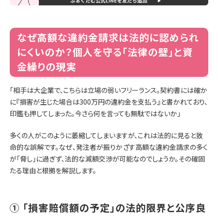
なぜ高額な違約金請求は法的に認められ
にくいのか？個人を守る「法律の壁」と資
金繰りの現実
「相手は大企業で、こちらは立場の弱いフリーランス。契約書には確か
に『損害が生じた場合は300万円の違約金を支払う』と書かれており、
印鑑も押してしまった。今さら何を言っても無駄ではないか」
多くの人がこのように萎縮してしまいますが、これは法的に見ると致
命的な誤解です。なぜ、発注者が振りかざす高額な違約金請求の多く
が「脅し」に過ぎず、法的な減額交渉が可能なのでしょうか。その確固
たる理由と根拠を解説します。
① 「損害賠償額の予定」の法的限界と公序良