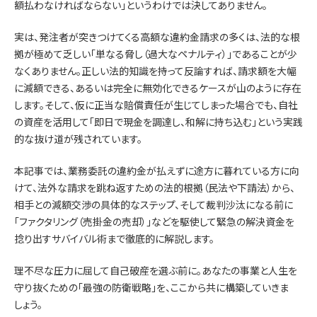
額払わなければならない」というわけでは決してありません。
実は、発注者が突きつけてくる高額な違約金請求の多くは、法的な根
拠が極めて乏しい「単なる脅し（過大なペナルティ）」であることが少
なくありません。正しい法的知識を持って反論すれば、請求額を大幅
に減額できる、あるいは完全に無効化できるケースが山のように存在
します。そして、仮に正当な賠償責任が生じてしまった場合でも、自社
の資産を活用して「即日で現金を調達し、和解に持ち込む」という実践
的な抜け道が残されています。
本記事では、業務委託の違約金が払えずに途方に暮れている方に向
けて、法外な請求を跳ね返すための法的根拠（民法や下請法）から、
相手との減額交渉の具体的なステップ、そして裁判沙汰になる前に
「ファクタリング（売掛金の売却）」などを駆使して緊急の解決資金を
捻り出すサバイバル術まで徹底的に解説します。
理不尽な圧力に屈して自己破産を選ぶ前に。あなたの事業と人生を
守り抜くための「最強の防衛戦略」を、ここから共に構築していきま
しょう。