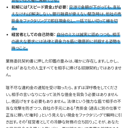
和解には「スピード資金」が必要：
交渉で金額が下がっても、支払
えなければ解決しない。銀行融資が使えない緊急時は、他社の売
掛金をファクタリングで即日現金化し、一括で払い切って縁を切
る。
経営者としての自己防衛：
自分のミスは誠実に認めつつも、相手
の過大な要求には法律と資金力を盾に徹底的に抗戦する姿勢を
持つこと。
業務委託契約書に押した印鑑の重みは、確かに存在します。しかし、
それは「あなたの人生すべてを相手に捧げる奴隷契約」ではありませ
ん。
理不尽な違約金の通知を受け取ったら、まずは深呼吸をしてくださ
い。相手の言いなりになって法外な借金を背負う必要はありません
し、夜逃げをする必要もありません。 法律という強力な盾で相手の不
当な攻撃を防ぎつつ、自社の手元にある「売掛金（過去に別の仕事で
正当に稼いだ権利）」という見えない現金をファクタリングで瞬時に引
き出す。その「経営者としての冷静な財務の立ち回り」こそが、あなた