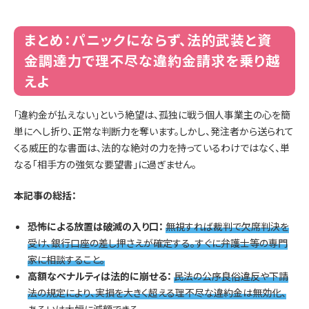
まとめ：パニックにならず、法的武装と資
金調達力で理不尽な違約金請求を乗り越
えよ
「違約金が払えない」という絶望は、孤独に戦う個人事業主の心を簡
単にへし折り、正常な判断力を奪います。しかし、発注者から送られて
くる威圧的な書面は、法的な絶対の力を持っているわけではなく、単
なる「相手方の強気な要望書」に過ぎません。
本記事の総括：
恐怖による放置は破滅の入り口：
無視すれば裁判で欠席判決を
受け、銀行口座の差し押さえが確定する。すぐに弁護士等の専門
家に相談すること。
高額なペナルティは法的に崩せる：
民法の公序良俗違反や下請
法の規定により、実損を大きく超える理不尽な違約金は無効化、
あるいは大幅に減額できる。