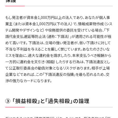
もし発注者が資本金1,000万円以上の法人であり、あなたが個人事
業主（または資本金1,000万円以下の法人）で、情報成果物作成（シス
テム開発やデザインなど）や役務提供の委託を受けている場合、「下
請代金支払遅延等防止法（通称：下請法）」が適用される可能性が極
めて高いです。 下請法は、立場の強い発注者が、弱い下請けに対して
不当な不利益を与えることを厳しく禁じています。あなたのささいな
ミスを理由に、過大な違約金を請求したり、本来支払うべき報酬から
一方的に違約金を天引き（相殺）したりする行為は、下請法違反とし
て公正取引委員会の勧告対象となるリスクがあります。相手が上場
企業などであれば、この「下請法違反の指摘」を最も恐れるため、交
渉の強力なカードになります。
③ 「損益相殺」と「過失相殺」の論理