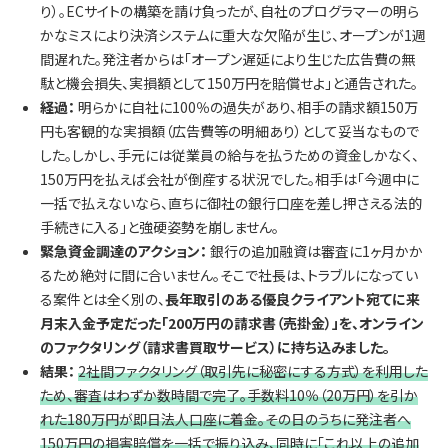
り）。ECサイトの構築を請け負ったが、自社のプログラマーの明ら
かなミスにより決済システムに重大な欠陥が生じ、オープンが1週
間遅れた。発注者からは「オープン遅延により生じた広告費の無
駄と機会損失、実損額として150万円を賠償せよ」と通告された。
経過：
明らかに自社に100％の過失があり、相手の請求額150万
円も客観的な実損額（広告費等の明細あり）として妥当なもので
した。しかし、手元には従業員の給与を払うための資金しかなく、
150万円を払えば会社が倒産する状況でした。相手は「今週中に
一括で払えないなら、直ちに御社の銀行口座を差し押さえる法的
手続きに入る」と強硬姿勢を崩しません。
緊急資金調達のアクション：
銀行の追加融資は審査に1ヶ月かか
るため絶対に間に合いません。そこで社長は、トラブルになってい
る案件とは全く別の、
長年取引のある優良クライアント宛てに来
月末入金予定だった「200万円の請求書（売掛金）」を、オンライン
のファクタリング（請求書買取サービス）に持ち込みました。
結果：
2社間ファクタリング（取引先に秘密にする方式）を利用した
ため、審査はわずか数時間で完了。手数料10％（20万円）を引か
れた180万円が即日法人口座に着金。その日のうちに発注者へ
150万円の損害賠償を一括で振り込み、同時に「これ以上の追加