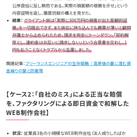
公序良俗に反し無効である。実際の損害額の根拠を示せ」という
内容証明を返し、徹底抗戦の構えを見せた。
結果：
クライアント側は「実際に300万円の損害が出た客観的証
拠」を一切提出できず、また訴訟に持ち込んでも勝算が薄いと顧問
弁護士から止められたため、請求を完全にトーンダウン。「契約解
除とし、違約金はお互いに請求しない」という合意書を交わし、1
円も払うことなくトラブルから生還しました。
関連記事：
フリーランスエンジニアの生存戦略｜高単価の裏に潜む資
金繰りの罠と防衛策
【ケース2：「自社のミス」による正当な賠償
を、ファクタリングによる即日資金で和解した
WEB制作会社】
状況：
従業員3名の小規模なWEB制作会社（法人成りしたばか