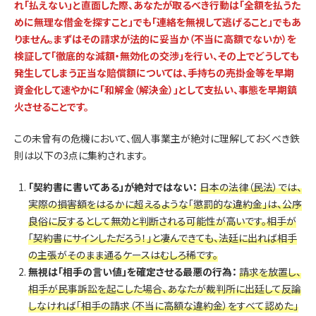
れ「払えない」と直面した際、あなたが取るべき行動は「全額を払うた
めに無理な借金を探すこと」でも「連絡を無視して逃げること」でもあ
りません。まずはその請求が法的に妥当か（不当に高額でないか）を
検証して「徹底的な減額・無効化の交渉」を行い、その上でどうしても
発生してしまう正当な賠償額については、手持ちの売掛金等を早期
資金化して速やかに「和解金（解決金）」として支払い、事態を早期鎮
火させることです。
この未曾有の危機において、個人事業主が絶対に理解しておくべき鉄
則は以下の3点に集約されます。
「契約書に書いてある」が絶対ではない：
日本の法律（民法）では、
実際の損害額をはるかに超えるような「懲罰的な違約金」は、公序
良俗に反するとして無効と判断される可能性が高いです。相手が
「契約書にサインしただろう！」と凄んできても、法廷に出れば相手
の主張がそのまま通るケースはむしろ稀です。
無視は「相手の言い値」を確定させる最悪の行為：
請求を放置し、
相手が民事訴訟を起こした場合、あなたが裁判所に出廷して反論
しなければ「相手の請求（不当に高額な違約金）をすべて認めた」