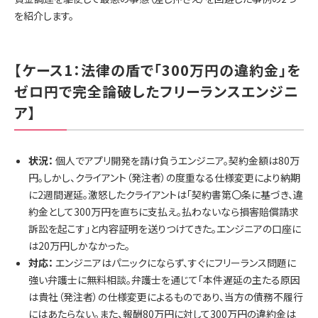
を紹介します。
【ケース1：法律の盾で「300万円の違約金」を
ゼロ円で完全論破したフリーランスエンジニ
ア】
状況：
個人でアプリ開発を請け負うエンジニア。契約金額は80万
円。しかし、クライアント（発注者）の度重なる仕様変更により納期
に2週間遅延。激怒したクライアントは「契約書第〇条に基づき、違
約金として300万円を直ちに支払え。払わないなら損害賠償請求
訴訟を起こす」と内容証明を送りつけてきた。エンジニアの口座に
は20万円しかなかった。
対応：
エンジニアはパニックにならず、すぐにフリーランス問題に
強い弁護士に無料相談。弁護士を通じて「本件遅延の主たる原因
は貴社（発注者）の仕様変更によるものであり、当方の債務不履行
にはあたらない。また、報酬80万円に対して300万円の違約金は