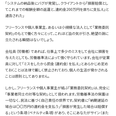
「システムの納品後にバグが発覚し、クライアントから『損害賠償とし
てこれまでの報酬全額の返還と、違約金200万円を直ちに支払え』と
通告された」
フリーランスや個人事業主、あるいは小規模な法人として「業務委託
契約」のもとで働く方々にとって、これほど血の気が引き、絶望の淵に
立たされる瞬間はないでしょう。
会社員（労働者）であれば、仕事上で多少のミスをして会社に損害を
与えたとしても、労働基準法によって強く守られています。会社が従業
員に対して「ミスをしたから罰金（違約金）を払え」とあらかじめ定め
ておくことは法律で厳しく禁止されており、個人の生活が脅かされる
ことは原則としてありません。
しかし、フリーランスや個人事業主が結ぶ「業務委託契約」は、完全に
「事業者同士の対等な契約」として扱われます。労働基準法の保護は
一切なく、民法に基づく自己責任の世界です。契約書に「納期遅延の
場合は〇〇万円の違約金を支払う」「損害が発生した場合は賠償す
る」という条項（ペナルティ条項）があり、そこにあなたがサイン（また