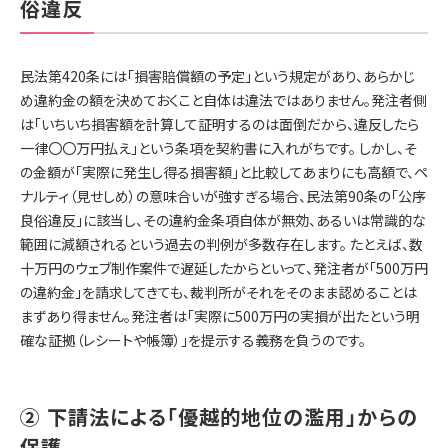
俗違反
民法第420条には「損害賠償額の予定」という規定があり、あらかじ
め違約金の額を決めておくこと自体は違法ではありません。発注者側
は「いちいち損害額を計算して証明するのは面倒だから、違反したら
一律〇〇万円払え」という条項を契約書に入れがちです。 しかし、そ
の金額が「実際に発生し得る損害額」と比較してあまりにも高額で、ペ
ナルティ（見せしめ）の意味合いが強すぎる場合、民法第90条の「公序
良俗違反」に該当し、その違約金条項自体が無効、あるいは常識的な
範囲に減額されるという過去の判例が多数存在します。 たとえば、数
十万円のウェブ制作案件で遅延したからといって、発注者が「500万円
の違約金」を請求してきても、裁判所がそれをそのまま認めることは
まずあり得ません。発注者は「実際に500万円の実損が出たという明
確な証拠（レシートや帳簿）」を提示する義務を負うのです。
② 下請法による「優越的地位の濫用」からの
保護