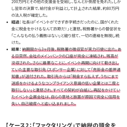
200万円とその他の支援金を受給し、なんとか倒産を免れた。しか
し翌年の決算で、給付金が利益として計上された結果、約80万円
の法人税が確定した。
経過：
社長は「イベントができず赤字続きだったのに、国がくれた
金に税金をかけるなんて詐欺だ！」と激怒。税務署からの督促状を
「こんなもの払う義務はない」と破り捨て、一切の連絡を無視し続
けた。
結果：
納期限から3ヶ月後、税務署の徴収官が実力行使に出た。あ
る日突然、会社のメインバンクの口座が完全に凍結され、残高が
没収された。さらに最悪なことに、イベント再開に向けて動き出し
ていた主要な取引先（スポンサー企業）に対して「売掛金の差押通
知書」が送付された。 取引先からは「税金すら払えず、うちにまで
迷惑をかけるようなコンプライアンス意識の低い企業とは二度と
取引しない」と激怒され、すべての契約が白紙に。再起をかけてい
たイベント企画会社は、自らの意地と放置が原因で完全に信用を
失い、自己破産へと追い込まれました。
【ケース2：「ファクタリング」で納税の頭金を