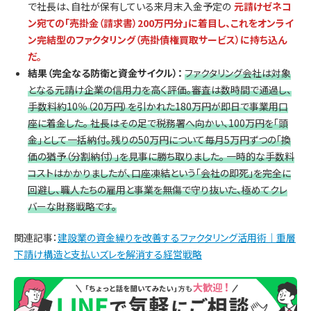
で社長は、自社が保有している来月末入金予定の
元請けゼネコ
ン宛ての「売掛金（請求書）200万円分」に着目し、これをオンライ
ン完結型のファクタリング（売掛債権買取サービス）に持ち込ん
だ。
結果（完全なる防衛と資金サイクル）：
ファクタリング会社は対象
となる元請け企業の信用力を高く評価。審査は数時間で通過し、
手数料約10％（20万円）を引かれた180万円が即日で事業用口
座に着金した。 社長はその足で税務署へ向かい、100万円を「頭
金」として一括納付。残りの50万円について毎月5万円ずつの「換
価の猶予（分割納付）」を見事に勝ち取りました。 一時的な手数料
コストはかかりましたが、口座凍結という「会社の即死」を完全に
回避し、職人たちの雇用と事業を無傷で守り抜いた、極めてクレ
バーな財務戦略です。
関連記事：
建設業の資金繰りを改善するファクタリング活用術｜重層
下請け構造と支払いズレを解消する経営戦略