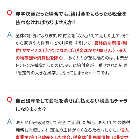
赤字決算だった場合でも、給付金をもらったら税金を
払わなければなりませんか？
全体の計算によります。給付金を「収入」として足した上で、そこ
から家賃や人件費などの「経費」を引いて、
最終的な所得（利
益）がマイナス（赤字）になれば、税金はかかりません（※法人
の均等割や消費税を除く）。
多くの人が罠に陥るのは、本業が
トントンか微増だったのに、そこに給付金が上乗せされた結果
「想定外の大きな黒字」になってしまったケースです。
自己破産をして会社を潰せば、払えない税金もチャラ
になりますか？
法人が自己破産をして完全に消滅した場合、法人としての納税
義務も消滅します（支払う主体がなくなるため）。しかし、
個人
事業主が自己破産をした場合、税金は「非免責債権」に指定さ