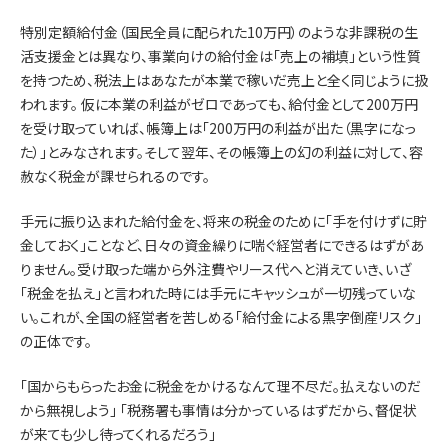
特別定額給付金（国民全員に配られた10万円）のような非課税の生
活支援金とは異なり、事業向けの給付金は「売上の補填」という性質
を持つため、税法上はあなたが本業で稼いだ売上と全く同じように扱
われます。 仮に本業の利益がゼロであっても、給付金として200万円
を受け取っていれば、帳簿上は「200万円の利益が出た（黒字になっ
た）」とみなされます。そして翌年、その帳簿上の幻の利益に対して、容
赦なく税金が課せられるのです。
手元に振り込まれた給付金を、将来の税金のために「手を付けずに貯
金しておく」ことなど、日々の資金繰りに喘ぐ経営者にできるはずがあ
りません。受け取った端から外注費やリース代へと消えていき、いざ
「税金を払え」と言われた時には手元にキャッシュが一切残っていな
い。これが、全国の経営者を苦しめる「給付金による黒字倒産リスク」
の正体です。
「国からもらったお金に税金をかけるなんて理不尽だ。払えないのだ
から無視しよう」 「税務署も事情は分かっているはずだから、督促状
が来ても少し待ってくれるだろう」