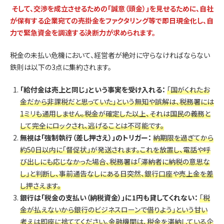
そして、交渉を成立させるための「誠意（頭金）」を見せるために、自社
が保有する企業宛ての売掛金をファクタリング等で即日現金化し、自
力で緊急資金を調達する決断力が求められます。
税金の未払い危機において、経営者が絶対に守らなければならない
鉄則は以下の3点に集約されます。
「給付金は売上と同じ」という事実を受け入れる：
「国がくれたお
金だから非課税だと思っていた」という無知や誤解は、税務署には
1ミリも通用しません。税金が確定した以上、それは国民の義務と
して完全にロックされ、逃げることは不可能です。
無視は「強制執行（差し押さえ）」のトリガー：
納期限を過ぎてから
約50日以内に「督促状」が発送されます。これを放置し、電話や呼
び出しにも応じなかった場合、税務署は「滞納者に納税の意思な
し」と判断し、事前通告なしにある日突然、銀行口座や売上金を差
し押さえます。
銀行は「税金の支払い（納税資金）」に1円も貸してくれない：
「税
金が払えないから銀行のビジネスローンで借りよう」という甘い
考えは即座に捨ててください。金融機関は、税金を滞納している企