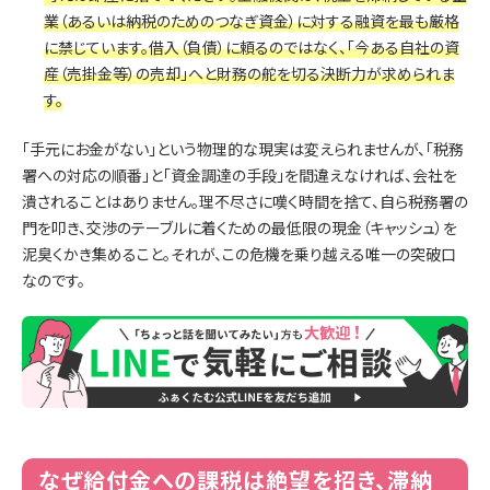
業（あるいは納税のためのつなぎ資金）に対する融資を最も厳格
に禁じています。借入（負債）に頼るのではなく、「今ある自社の資
産（売掛金等）の売却」へと財務の舵を切る決断力が求められま
す。
「手元にお金がない」という物理的な現実は変えられませんが、「税務
署への対応の順番」と「資金調達の手段」を間違えなければ、会社を
潰されることはありません。理不尽さに嘆く時間を捨て、自ら税務署の
門を叩き、交渉のテーブルに着くための最低限の現金（キャッシュ）を
泥臭くかき集めること。それが、この危機を乗り越える唯一の突破口
なのです。
なぜ給付金への課税は絶望を招き、滞納