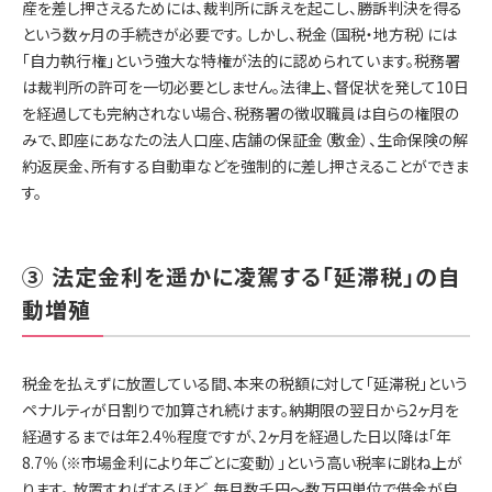
産を差し押さえるためには、裁判所に訴えを起こし、勝訴判決を得る
という数ヶ月の手続きが必要です。 しかし、税金（国税・地方税）には
「自力執行権」という強大な特権が法的に認められています。税務署
は裁判所の許可を一切必要としません。法律上、督促状を発して10日
を経過しても完納されない場合、税務署の徴収職員は自らの権限の
みで、即座にあなたの法人口座、店舗の保証金（敷金）、生命保険の解
約返戻金、所有する自動車などを強制的に差し押さえることができま
す。
③ 法定金利を遥かに凌駕する「延滞税」の自
動増殖
税金を払えずに放置している間、本来の税額に対して「延滞税」という
ペナルティが日割りで加算され続けます。納期限の翌日から2ヶ月を
経過するまでは年2.4％程度ですが、2ヶ月を経過した日以降は「年
8.7％（※市場金利により年ごとに変動）」という高い税率に跳ね上が
ります。 放置すればするほど、毎月数千円〜数万円単位で借金が自