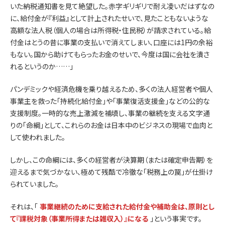
いた納税通知書を見て絶望した。赤字ギリギリで耐え凌いだはずなの
に、給付金が『利益』として計上されたせいで、見たこともないような
高額な法人税（個人の場合は所得税・住民税）が請求されている。給
付金はとうの昔に事業の支払いで消えてしまい、口座には1円の余裕
もない。国から助けてもらったお金のせいで、今度は国に会社を潰さ
れるというのか……」
パンデミックや経済危機を乗り越えるため、多くの法人経営者や個人
事業主を救った「持続化給付金」や「事業復活支援金」などの公的な
支援制度。一時的な売上激減を補填し、事業の継続を支える文字通
りの「命綱」として、これらのお金は日本中のビジネスの現場で血肉と
して使われました。
しかし、この命綱には、多くの経営者が決算期（または確定申告期）を
迎えるまで気づかない、極めて残酷で冷徹な「税務上の罠」が仕掛け
られていました。
それは、「
事業継続のために支給された給付金や補助金は、原則とし
て『課税対象（事業所得または雑収入）』になる
」という事実です。