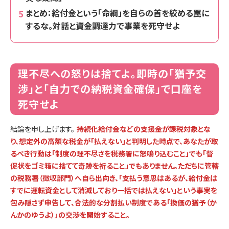
まとめ：給付金という「命綱」を自らの首を絞める罠に
するな。対話と資金調達力で事業を死守せよ
理不尽への怒りは捨てよ。即時の「猶予交
渉」と「自力での納税資金確保」で口座を
死守せよ
結論を申し上げます。
持続化給付金などの支援金が課税対象とな
り、想定外の高額な税金が「払えない」と判明した時点で、あなたが取
るべき行動は「制度の理不尽さを税務署に怒鳴り込むこと」でも「督
促状をゴミ箱に捨てて奇跡を祈ること」でもありません。ただちに管轄
の税務署（徴収部門）へ自ら出向き、「支払う意思はあるが、給付金は
すでに運転資金として消滅しており一括では払えない」という事実を
包み隠さず申告して、合法的な分割払い制度である「換価の猶予（か
んかのゆうよ）」の交渉を開始すること。