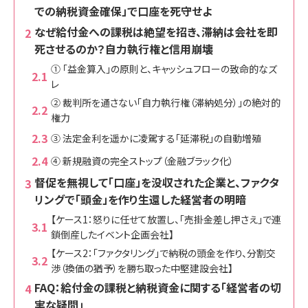
での納税資金確保」で口座を死守せよ
なぜ給付金への課税は絶望を招き、滞納は会社を即
死させるのか？自力執行権と信用崩壊
① 「益金算入」の原則と、キャッシュフローの致命的なズ
レ
② 裁判所を通さない「自力執行権（滞納処分）」の絶対的
権力
③ 法定金利を遥かに凌駕する「延滞税」の自動増殖
④ 新規融資の完全ストップ（金融ブラック化）
督促を無視して「口座」を没収された企業と、ファクタ
リングで「頭金」を作り生還した経営者の明暗
【ケース1：怒りに任せて放置し、「売掛金差し押さえ」で連
鎖倒産したイベント企画会社】
【ケース2：「ファクタリング」で納税の頭金を作り、分割交
渉（換価の猶予）を勝ち取った中堅建設会社】
FAQ：給付金の課税と納税資金に関する「経営者の切
実な疑問」