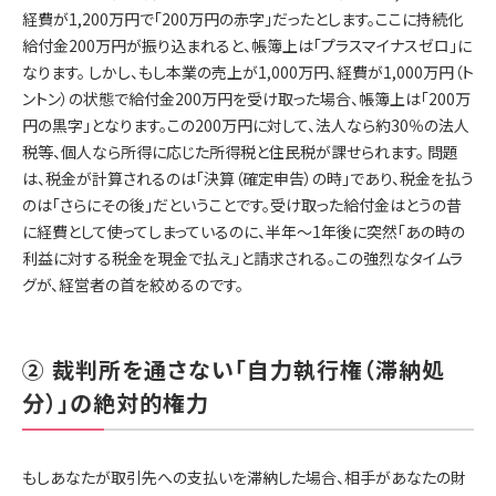
経費が1,200万円で「200万円の赤字」だったとします。ここに持続化
給付金200万円が振り込まれると、帳簿上は「プラスマイナスゼロ」に
なります。 しかし、もし本業の売上が1,000万円、経費が1,000万円（ト
ントン）の状態で給付金200万円を受け取った場合、帳簿上は「200万
円の黒字」となります。この200万円に対して、法人なら約30％の法人
税等、個人なら所得に応じた所得税と住民税が課せられます。 問題
は、税金が計算されるのは「決算（確定申告）の時」であり、税金を払う
のは「さらにその後」だということです。受け取った給付金はとうの昔
に経費として使ってしまっているのに、半年〜1年後に突然「あの時の
利益に対する税金を現金で払え」と請求される。この強烈なタイムラ
グが、経営者の首を絞めるのです。
② 裁判所を通さない「自力執行権（滞納処
分）」の絶対的権力
もしあなたが取引先への支払いを滞納した場合、相手があなたの財