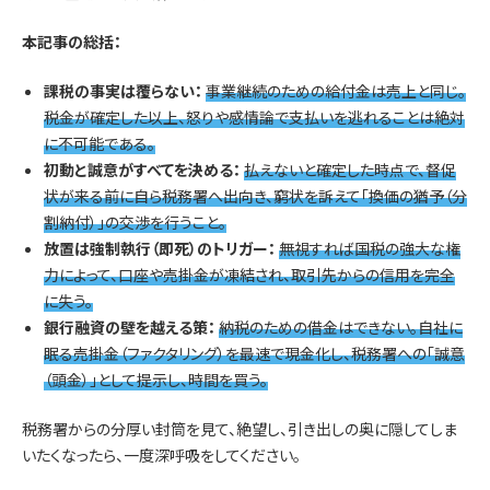
本記事の総括：
課税の事実は覆らない：
事業継続のための給付金は売上と同じ。
税金が確定した以上、怒りや感情論で支払いを逃れることは絶対
に不可能である。
初動と誠意がすべてを決める：
払えないと確定した時点で、督促
状が来る前に自ら税務署へ出向き、窮状を訴えて「換価の猶予（分
割納付）」の交渉を行うこと。
放置は強制執行（即死）のトリガー：
無視すれば国税の強大な権
力によって、口座や売掛金が凍結され、取引先からの信用を完全
に失う。
銀行融資の壁を越える策：
納税のための借金はできない。自社に
眠る売掛金（ファクタリング）を最速で現金化し、税務署への「誠意
（頭金）」として提示し、時間を買う。
税務署からの分厚い封筒を見て、絶望し、引き出しの奥に隠してしま
いたくなったら、一度深呼吸をしてください。