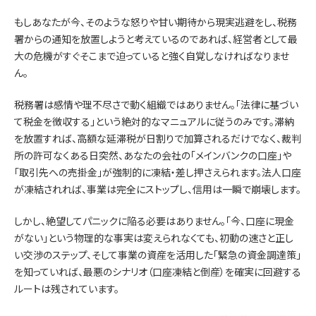
もしあなたが今、そのような怒りや甘い期待から現実逃避をし、税務
署からの通知を放置しようと考えているのであれば、経営者として最
大の危機がすぐそこまで迫っていると強く自覚しなければなりませ
ん。
税務署は感情や理不尽さで動く組織ではありません。「法律に基づい
て税金を徴収する」という絶対的なマニュアルに従うのみです。滞納
を放置すれば、高額な延滞税が日割りで加算されるだけでなく、裁判
所の許可なくある日突然、あなたの会社の「メインバンクの口座」や
「取引先への売掛金」が強制的に凍結・差し押さえられます。法人口座
が凍結されれば、事業は完全にストップし、信用は一瞬で崩壊します。
しかし、絶望してパニックに陥る必要はありません。「今、口座に現金
がない」という物理的な事実は変えられなくても、初動の速さと正し
い交渉のステップ、そして事業の資産を活用した「緊急の資金調達策」
を知っていれば、最悪のシナリオ（口座凍結と倒産）を確実に回避する
ルートは残されています。