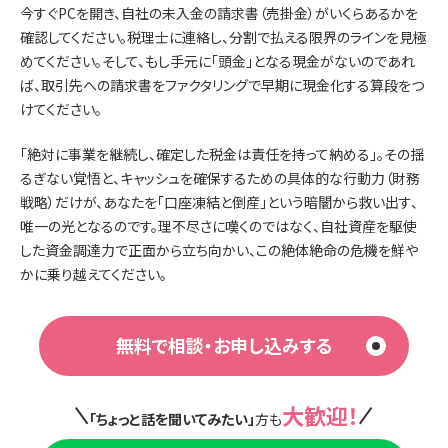
今すぐPCを開き、自社の未入金の請求書（売掛金）がいくらあるかを
確認してください。税理士に連絡し、分割で払える限界のラインを見極
めてください。そして、もし手元に「頭金」となる現金がないのであれ
ば、取引先への請求書をファクタリングで早期に現金化する算段をつ
けてください。
「絶対に事業を継続し、確定した税金は責任を持って納める」。その揺
るぎない覚悟と、キャッシュを確保するための具体的な行動力（財務
戦略）だけが、あなたを「口座凍結と倒産」という暗闇から救い出す、
唯一の光となるのです。理不尽さに嘆くのではなく、自社資産を駆使
した資金調達力で正面から立ち向かい、この絶体絶命の危機を鮮や
かに乗り越えてください。
無料で相談・お申し込みする
大歓迎！
「ちょっと話を聞いてみたい」
方も