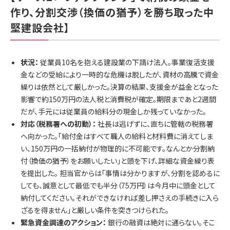
作り、分割交渉（換価の猶予）を勝ち取った中
堅建設会社】
状況：
従業員10名を抱える建設業の下請け法人。事業復活支援
金などの受給により一時的な危機は脱したが、資材の高騰で資金
繰りは依然として厳しかった。決算の結果、支援金が益金となった
影響で約150万円の法人税と消費税が確定。期限まであと2週間
だが、手元には従業員の給料分の現金しか残っていなかった。
対応（税務署への初動）：
社長は逃げずに、直ちに管轄の税務署
へ向かった。「給付金はすべて職人の給料と材料費に消えてしま
い、150万円の一括納付が物理的に不可能です。なんとか分割納
付（換価の猶予）をお願いしたい」と頭を下げ、詳細な資金繰り表
を提出した。 担当官からは「事情は分かりますが、分割を認めるに
しても、誠意として最低でも半分（75万円）は今月中に頭金として
納付してください。それができなければ差し押さえの手続きに入ら
ざるを得ません」と厳しい条件を突きつけられた。
緊急資金調達のアクション：
銀行の融資は絶対に通らない。そこ