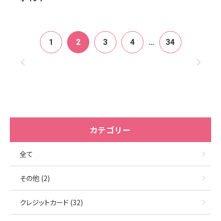
投
1
2
3
4
…
34
稿
の
ペー
ジ
カテゴリー
送
全て
り
その他 (2)
クレジットカード (32)