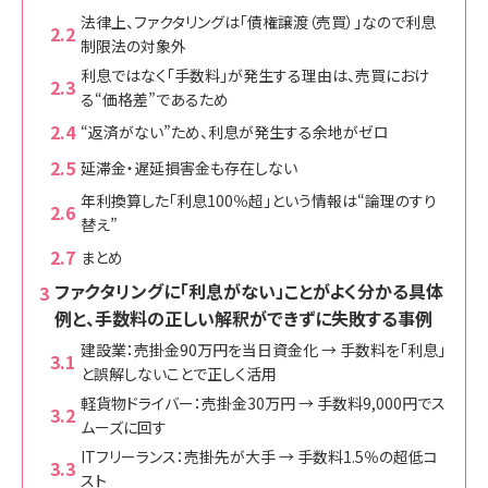
法律上、ファクタリングは「債権譲渡（売買）」なので利息
制限法の対象外
利息ではなく「手数料」が発生する理由は、売買におけ
る“価格差”であるため
“返済がない”ため、利息が発生する余地がゼロ
延滞金・遅延損害金も存在しない
年利換算した「利息100％超」という情報は“論理のすり
替え”
まとめ
ファクタリングに「利息がない」ことがよく分かる具体
例と、手数料の正しい解釈ができずに失敗する事例
建設業：売掛金90万円を当日資金化 → 手数料を「利息」
と誤解しないことで正しく活用
軽貨物ドライバー：売掛金30万円 → 手数料9,000円でス
ムーズに回す
ITフリーランス：売掛先が大手 → 手数料1.5％の超低コ
スト