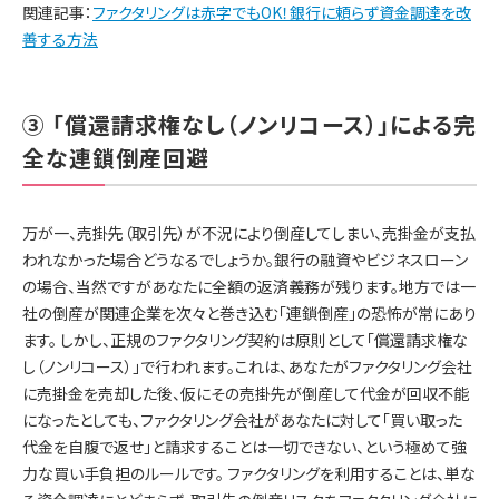
関連記事：
ファクタリングは赤字でもOK！銀行に頼らず資金調達を改
善する方法
③ 「償還請求権なし（ノンリコース）」による完
全な連鎖倒産回避
万が一、売掛先（取引先）が不況により倒産してしまい、売掛金が支払
われなかった場合どうなるでしょうか。銀行の融資やビジネスローン
の場合、当然ですがあなたに全額の返済義務が残ります。地方では一
社の倒産が関連企業を次々と巻き込む「連鎖倒産」の恐怖が常にあり
ます。 しかし、正規のファクタリング契約は原則として「償還請求権な
し（ノンリコース）」で行われます。これは、あなたがファクタリング会社
に売掛金を売却した後、仮にその売掛先が倒産して代金が回収不能
になったとしても、ファクタリング会社があなたに対して「買い取った
代金を自腹で返せ」と請求することは一切できない、という極めて強
力な買い手負担のルールです。 ファクタリングを利用することは、単な