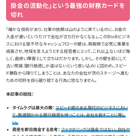
掛金の流動化」という最強の財務カードを
切れ
「確かな技術があり、仕事の依頼は山のように来ているのに、お金の
入金が遅いというだけで会社が立ち行かなくなる」。このBtoBビジネ
スにおける理不尽なキャッシュフローの壁は、鳥取県で必死に事業を
成長させ、地域を支えようとする経営者にとって、これ以上ないほど悔
しく、歯痒い障害として立ちはだかります。 しかし、その壁を前にして
古い常識（銀行融資しか道はないという思い込み）に囚われ、スピー
ド勝負から降りてしまうことは、あなたの会社が次のステージへ進む
ための切符を自ら破り捨てる行為に他なりません。
本記事の総括：
タイムラグは最大の敵：
スピード感のある現代のビジネスにおい
て、数週間かかる銀行融資を待つことは、会社を殺すことに等し
い。
資産を即日換金する思考：
ファクタリングは借金ではない。自社の