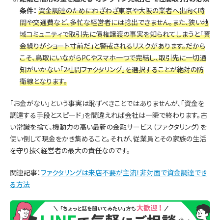
条件：
資金調達のためにわざわざ東京や大阪の業者へ出向く時
間や交通費など、多忙な経営者には捻出できません。また、狭い地
域コミュニティで取引先に債権譲渡の事実を知られてしまうと「資
金繰りがショート寸前だ」と警戒されるリスクがあります。だから
こそ、鳥取にいながらPCやスマホ一つで完結し、取引先に一切通
知がいかない「2社間ファクタリング」を選択することが絶対の防
衛線となります。
「お金がない」という事実は恥ずべきことではありませんが、「資金を
調達する手段とスピード」を間違えれば会社は一瞬で終わります。古
い常識を捨て、機動力の高い最新の金融サービス（ファクタリング）を
使い倒して現金をかき集めること。それが、従業員とその家族の生活
を守り抜く経営者の最大の責任なのです。
関連記事：
ファクタリングは来店不要が主流！非対面で資金調達でき
る方法