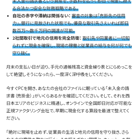
未入金の請求書という資産を、手数料を払って即日で現金に換え
る合法かつ安全な財務戦略である。
自社の赤字や滞納は関係ない：
審査の対象は「売掛先の信用
力」。銀行に見放された状態でも、優良な取引先さえいれば即日
数百万〜数千万円の調達が可能。
2社間取引で地元の信用を完全防衛：
取引先や同業者に一切知
られずに現金を確保し、現場の稼働と従業員の給与を何が何でも
守り抜く。
月末の支払い日が迫り、手元の通帳残高と資金繰り表とにらめっこを
して絶望しそうになったら、一度深く深呼吸をしてください。
今すぐPCを開き、あなたの会社のファイルに眠っている「未入金の請
求書（売掛金）」がいくらあるかを確認してください。そして、それを西
日本エリアのビジネスに精通し、オンラインで全国即日対応が可能な
正規ファクタリング会社で、早期に現金化する算段を最速で整えてく
ださい。
「絶対に現場を止めず、従業員の生活と地元の信用を守り抜き、さら