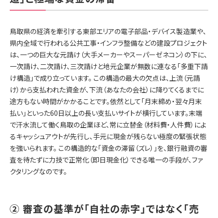
鳥取県の経済を牽引する東部エリアの電子部品・デバイス製造業や、
県内全域で行われる公共工事・インフラ整備などの建設プロジェクト
は、一つの巨大な元請け（大手メーカーやスーパーゼネコン）の下に、
一次請け、二次請け、三次請けと地元企業が無数に連なる「多重下請
け構造」で成り立っています。 この構造の最大の欠点は、上流（元請
け）から支払われた資金が、下流（あなたの会社）に降りてくるまでに
途方もない時間がかかることです。依然として「月末締め・翌々月末
払い」といった60日以上の長い支払いサイトが横行しています。末端
で汗水流して働く鳥取の企業ほど、常に立替金（材料費・人件費）によ
るキャッシュアウトが先行し、手元に現金が残らない極度の緊張状態
を強いられます。 この構造的な「資金の滞留（ズレ）」を、銀行融資の審
査を待たずに力技で正常化（即日現金化）できる唯一の手段が、ファ
クタリングなのです。
② 審査の基準が「自社の赤字」ではなく「売