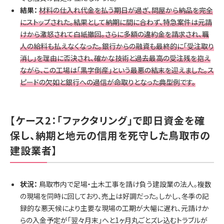
結果：
材料の仕入れ代金を払う期日が過ぎ、問屋から納品を完全
にストップされた。結果として納期に間に合わず、特急案件は元請
けから激怒されて白紙撤回。さらに多額の違約金を請求され、職
人の給料も払えなくなった。銀行からの融資も最終的に「受注取り
消し」を理由に否決され、確かな技術と過去最高の受注残を抱え
ながら、この工場は「黒字倒産」という最悪の結末を迎えました。ス
ピードの欠如と銀行への過信が命取りとなった典型例です。
【ケース2：「ファクタリング」で即日資金を確
保し、納期と地元の信用を死守した鳥取市の
建設業者】
状況：
鳥取市内で足場・土木工事を請け負う建設業の法人。複数
の現場を同時に回しており、売上は好調だった。しかし、冬季の記
録的な悪天候により主要な現場の工期が大幅に遅れ、元請けか
らの入金予定が「翌々月末」へと1ヶ月丸ごとズレ込むトラブルが