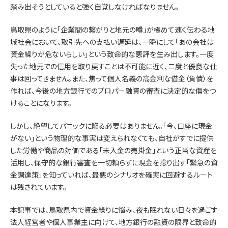
踏み出そうとしていると強く自覚しなければなりません。
鳥取県のように「企業間の繋がりと地元の噂」が極めて速く伝わる地
域社会において、取引先への支払い遅延は、一瞬にして「あの会社は
資金繰りが危ないらしい」という致命的な悪評を生み出します。一度
失った地元での信用を取り戻すことは不可能に近く、二度と優良な仕
事は回ってきません。また、焦って個人名義の高金利な借金（負債）を
作れば、今後の地方銀行でのプロパー融資の審査に決定的な傷をつ
けることになります。
しかし、絶望してパニックに陥る必要はありません。「今、口座に現金
がない」という物理的な事実は変えられなくても、自社がすでに提供
した労働や商品の対価である「未入金の売掛金」という正当な資産を
活用し、保守的な銀行審査を一切頼らずに現金を捻り出す「緊急の資
金調達策」を知っていれば、最悪のシナリオを確実に回避するルート
は残されています。
本記事では、鳥取県内で資金繰りに悩み、夜も眠れない日々を過ごす
法人経営者や個人事業主に向けて、地方銀行の融資の限界と致命的