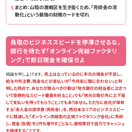
まとめ：山陰の激戦区を生き抜くため、「売掛金の流
動化」という最強の財務カードを切れ
鳥取のビジネススピードを停滞させるな。
銀行を待たず「オンライン完結ファクタリ
ング」で即日現金を確保せよ
結論を申し上げます。
売上は立っているのに手元の現金が不足し、
給与や外注費、税金などの支払いが「今月末に間に合わない」と判
明した時点で、あなたが取るべき行動は「地方銀行の担当者に泣きつ
いて奇跡的なスピード審査を祈ること」でも「地元の取引先に土下座
して支払いを待ってもらうこと」でもありません。ただちに自社が保有
する『未入金の請求書（売掛金）』を、西日本エリアのビジネススピー
ドに精通した「オンライン完結型の正規ファクタリング会社」に売却
し、借金（負債）を1円も増やすことなく、最短即日で自力でキャッシュ
を調達することです。