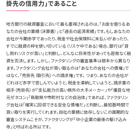
掛先の信用力」であること
地方銀行の融資審査において最も重視されるのは、「お金を借りるあ
なたの会社の業績（決算書）」と「過去の返済実績」です。もしあなたの
会社が今期赤字であったり、税金や社会保険料に未払いがあったり、
すでに融資の枠を使い切っている（リスケ中である）場合、銀行は「貸
し倒れリスクが高い」と判断し、どんなに将来性があっても容赦なく融
資を否決します。 しかし、ファクタリングの審査基準は根本から異なり
ます。ファクタリング会社が買い取るのは「あなたの会社への債権」で
はなく、「売掛先（取引先）への請求権」です。 つまり、あなたの会社が
どれほど赤字で苦しんでいようと、税金を滞納していようと、請求書の
相手（売掛先）が「支払能力の高い県外の大手メーカー」や「優良な地
元ゼネコン」「鳥取県や市町村などの自治体」であれば、ファクタリン
グ会社は「確実に回収できる安全な債権だ」と判断し、最短数時間で
買い取りを実行してくれます。自社の業績に依存しないこの画期的な
審査システムこそが、ファクタリングが「中小企業の最後の駆け込み
寺」と呼ばれる所以です。