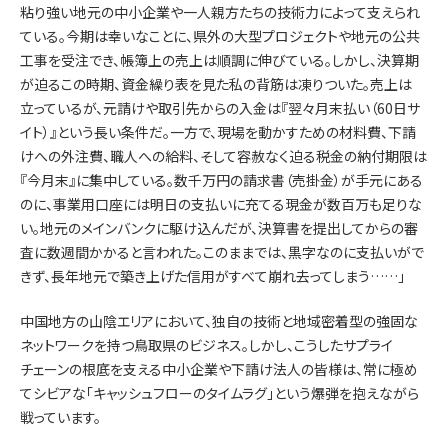
粘り強い地元の中小企業や一人親方たちの技術力によって支えられ
ている。今期は幸いなことに、県外の大型プロジェクトや地元の公共
工事を受注でき、帳簿上の売上は順調に伸びている。しかし、決算期
が迫るこの時期、資金繰り表を見た私の背筋は凍りついた。売上は
立っているが、元請けや取引先からの入金は『翌々月末払い（60日サ
イト）』という長い条件だ。一方で、現場を動かすための材料費、下請
けへの外注費、職人への給料、そして容赦なく迫る税金の納付期限は
『今月末』に集中している。数千万円の請求書（売掛金）が手元にある
のに、事業用口座には明日の支払いに充てる現金が数百万も足りな
い。地元のメインバンクに駆け込んだが、決算書を提出してからの審
査に数週間かかると言われた。このままでは、黒字なのに支払いがで
きず、長年地元で築き上げた信用がすべて崩れ去ってしまう……」
中国地方の山陰エリアにおいて、独自の技術と地域密着型の強固な
ネットワークを持つ鳥取県のビジネス。しかし、こうしたサプライ
チェーンの根底を支える中小企業や下請け法人の皆様は、常に極め
てシビアな「キャッシュフローのタイムラグ」という爆弾を抱えながら
戦っています。