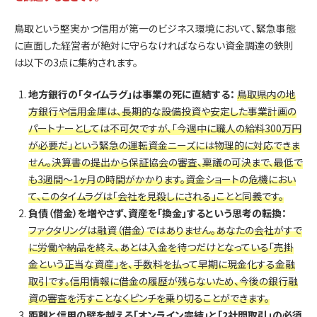
鳥取という堅実かつ信用が第一のビジネス環境において、緊急事態
に直面した経営者が絶対に守らなければならない資金調達の鉄則
は以下の3点に集約されます。
地方銀行の「タイムラグ」は事業の死に直結する：
鳥取県内の地
方銀行や信用金庫は、長期的な設備投資や安定した事業計画の
パートナーとしては不可欠ですが、「今週中に職人の給料300万円
が必要だ」という緊急の運転資金ニーズには物理的に対応できま
せん。決算書の提出から保証協会の審査、稟議の可決まで、最低で
も3週間〜1ヶ月の時間がかかります。資金ショートの危機におい
て、このタイムラグは「会社を見殺しにされる」ことと同義です。
負債（借金）を増やさず、資産を「換金」するという思考の転換：
ファクタリングは融資（借金）ではありません。あなたの会社がすで
に労働や納品を終え、あとは入金を待つだけとなっている「売掛
金という正当な資産」を、手数料を払って早期に現金化する金融
取引です。信用情報に借金の履歴が残らないため、今後の銀行融
資の審査を汚すことなくピンチを乗り切ることができます。
距離と信用の壁を越える「オンライン完結」と「2社間取引」の必須