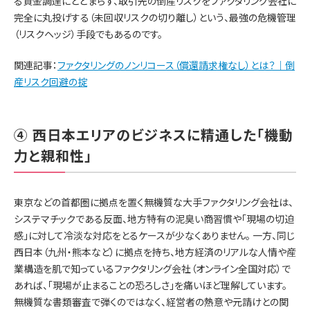
る資金調達にとどまらず、取引先の倒産リスクをファクタリング会社に
完全に丸投げする（未回収リスクの切り離し）という、最強の危機管理
（リスクヘッジ）手段でもあるのです。
関連記事：
ファクタリングのノンリコース（償還請求権なし）とは？｜倒
産リスク回避の掟
④ 西日本エリアのビジネスに精通した「機動
力と親和性」
東京などの首都圏に拠点を置く無機質な大手ファクタリング会社は、
システマチックである反面、地方特有の泥臭い商習慣や「現場の切迫
感」に対して冷淡な対応をとるケースが少なくありません。 一方、同じ
西日本（九州・熊本など）に拠点を持ち、地方経済のリアルな人情や産
業構造を肌で知っているファクタリング会社（オンライン全国対応）で
あれば、「現場が止まることの恐ろしさ」を痛いほど理解しています。
無機質な書類審査で弾くのではなく、経営者の熱意や元請けとの関