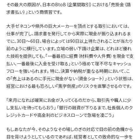
その最大の原因が、日本のBtoB（企業間取引）における「売掛金（請
求書払い）」という商慣習です。
大手ゼネコンや県外の巨大メーカーを頂点とする取引においては、
仕事が完了し、請求書を発行してから実際に現金が振り込まれるま
でに、30日〜60日、場合によっては90日以上待たされることが当たり
前のように横行しています。立場の弱い下請け企業は、どれほど優れ
た技術を提供しても、「一番最初に経費（材料費や人件費）を現金で支
払い、一番最後に入金を受け取る」という極めて理不尽なキャッシュ
フローを強いられます。 特に、決算や納税が重なる時期において、こ
の「売上はあるのに手元に現金がない（資金ショート）」という状態は、
経営における最も恐ろしい『黒字倒産』のリスクを直撃させるのです。
「来月になれば確実にお金が入ってくるのだから、取引先や職人に少
し支払いを待ってもらおう」 「銀行の融資が下りるまで、社長個人のク
レジットカードや高金利のビジネスローンで急場を凌ごう」
もしあなたが今、そのようなその場しのぎの対応で目の前の危機から
目を背けようとしているのであれば、経営者としての致命的な一歩を