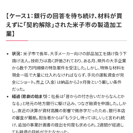
【ケース1：銀行の回答を待ち続け、材料が買
えずに「契約解除」された米子市の製造加工
業】
状況：
米子市で長年、大手メーカー向けの部品加工を請け負う下
請け法人。技術力は高く評価されており、ある月、県外の大手企業
から数千万円規模の特急案件を受注した。しかし、特殊な材料を
現金一括で大量に仕入れなければならず、手元の運転資金が完
全にショート。売上（入金）は納品から2ヶ月後という厳しい条件
だった。
経過（悲劇の始まり）：
社長は「昔からの付き合いだからなんとか
なる」と地元の地方銀行に駆け込み、つなぎ融資を申請した。しか
し、直近の決算が資材高騰の影響で微赤字だったため、銀行本店
の審査が難航。担当者からは「もう少し待ってほしい」と言われ続
け、追加の事業計画書の提出を何度も求められ、2週間が経過し
ても融資の目処が立たなかった。