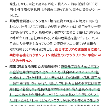
発生。しかし、自社で抱える15名の職人への給与（合計約600万
円）と外注費の支払日は今週末に迫っており、完全に資金がショー
トした。
緊急資金調達のアクション：
銀行融資では週末に絶対に間に合
わない。社長は「ここで職人の給料を遅らせれば、信用を失い一斉
に辞められてしまう。鳥取の狭い業界で『あそこは給料が遅れる』
と噂が立てば、会社は終わる」と強い危機感を抱いた。そこで、来
月末に入金予定となっていた別の優良ゼネコン宛ての「売掛金
（請求書）800万円分」に着目し、
西日本エリアの建設業界に強く、
柔軟な審査を行うオンライン完結型のファクタリングに即座に申
し込みを行った。
結果（完全なる防衛と現場の維持）：
売掛先である地元ゼネコン
の企業信用力が極めて高かったため、独自のAIスコアリングと担
当者の血の通った判断により、審査はわずか3時間で通過。適正な
手数料（約8％）を引かれた現金が、申し込み当日の夕方には事業
用口座に着金した。 社長は週末の給料日に、職人全員へ1円の遅
れもなく給与を全額支給し、外注先への支払いも完璧にクリアし
た。職人たちは「社長はどんなトラブルがあっても俺たちの生活を
守ってくれる」とさらに士気を高め、遅れていた工期を見事に巻き