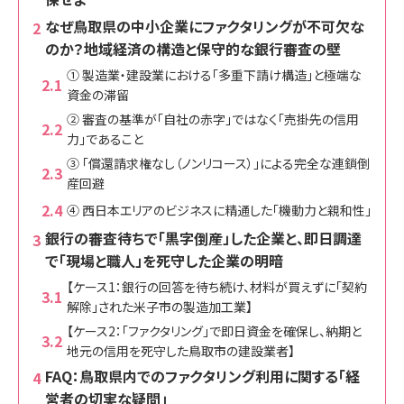
なぜ鳥取県の中小企業にファクタリングが不可欠な
のか？地域経済の構造と保守的な銀行審査の壁
① 製造業・建設業における「多重下請け構造」と極端な
資金の滞留
② 審査の基準が「自社の赤字」ではなく「売掛先の信用
力」であること
③ 「償還請求権なし（ノンリコース）」による完全な連鎖倒
産回避
④ 西日本エリアのビジネスに精通した「機動力と親和性」
銀行の審査待ちで「黒字倒産」した企業と、即日調達
で「現場と職人」を死守した企業の明暗
【ケース1：銀行の回答を待ち続け、材料が買えずに「契約
解除」された米子市の製造加工業】
【ケース2：「ファクタリング」で即日資金を確保し、納期と
地元の信用を死守した鳥取市の建設業者】
FAQ：鳥取県内でのファクタリング利用に関する「経
営者の切実な疑問」